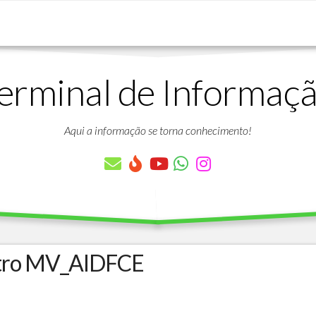
erminal de Informaç
DOWNLOADS
LISTA
DE
Aqui a informação se torna conhecimento!
ARTIGOS
LISTA
DE
PARÂMETROS
TABELAS
DO
PROTHEUS
tro MV_AIDFCE
VÍDEO
BANCO
AULAS
DE
GRATUITAS
DADOS