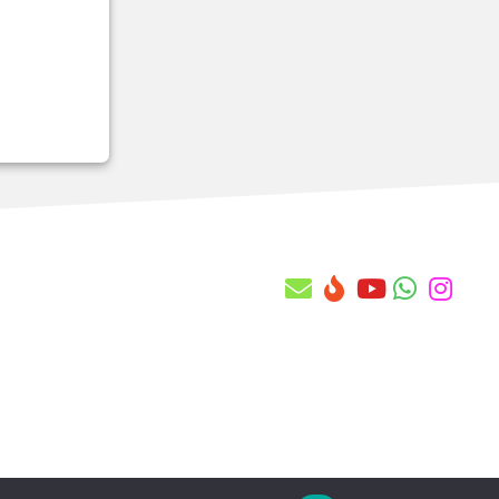
MV_88STES
MV_914ICM
MV_940CLI
MV_940FOR
MV_973ABR
MV_973ENC
MV_A010FAC
MV_A020FAC
MV_A030FAC
MV_A080FAC
MV_A089FAC
MV_A103OPE
MV_A121OPE
MV_A12DTHR
MV_A152THR
MV_A175VLD
MV_A190REF
MV_A1CDMUN