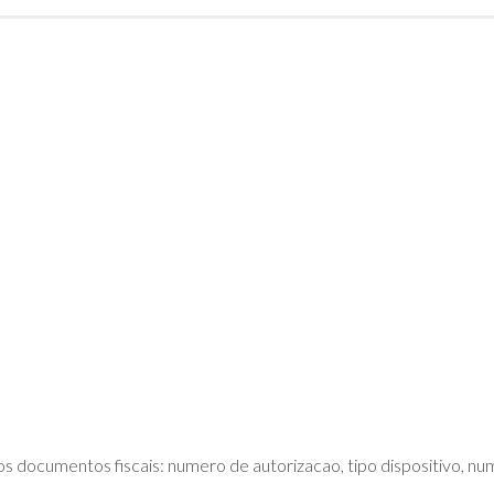
DE
ADVPL
JAVA
(OVERVIEW)
LINGUAGEM
C
PHP
SQL
SERVER
documentos fiscais: numero de autorizacao, tipo dispositivo, nume