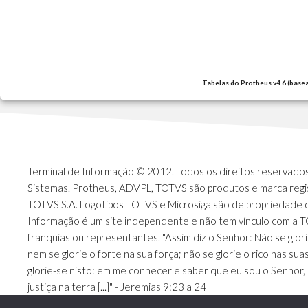
Tabelas do Protheus v4.6 (base
Terminal de Informação © 2012. Todos os direitos reservados.
Sistemas. Protheus, ADVPL, TOTVS são produtos e marca regi
TOTVS S.A. Logotipos TOTVS e Microsiga são de propriedade 
Informação é um site independente e não tem vínculo com a 
franquias ou representantes. "Assim diz o Senhor: Não se glori
nem se glorie o forte na sua força; não se glorie o rico nas sua
glorie-se nisto: em me conhecer e saber que eu sou o Senhor, 
justiça na terra [...]" - Jeremias 9:23 a 24