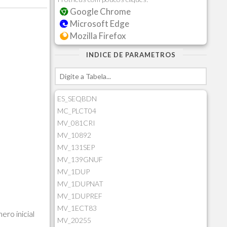
Google Chrome
Microsoft Edge
Mozilla Firefox
INDICE DE PARAMETROS
ES_SEQBDN
MC_PLCT04
MV_081CRI
MV_10892
MV_131SEP
MV_139GNUF
MV_1DUP
MV_1DUPNAT
MV_1DUPREF
MV_1ECT83
ro inicial
MV_20255