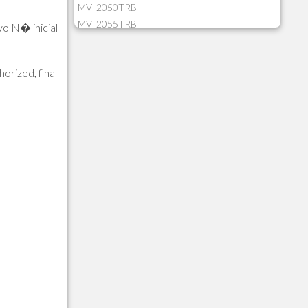
MV_2050TRB
MV_2055TRB
vo N� inicial
MV_205HIST
MV_2DCT83
orized, final
MV_2DUPNAT
MV_2DUPREF
MV_2GNOINC
MV_320SLD
MV_325PMDA
MV_330ATCM
MV_340LOCK
MV_3DUPREF
MV_5CLIFOR
MV_74ITEM
MV_817EMAI
MV_88CORTE
MV_88MGNC
MV_88MINEI
MV_88PERD