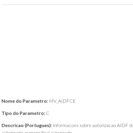
POLÍTICA
DE
PRIVACIDADE
E
COOKIES
SOBRE
Nome do Parametro:
MV_AIDFCE
Tipo do Parametro:
C
Descricao (Portugues):
Informacoes sobre autorizacao AIDF dos 
autorizado, numero final autorizado