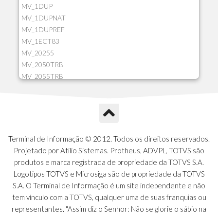
MV_1DUP
MV_1DUPNAT
MV_1DUPREF
MV_1ECT83
MV_20255
MV_2050TRB
MV_2055TRB
MV_205HIST
MV_2DCT83
MV_2DUPNAT
MV_2DUPREF
MV_2GNOINC
Terminal de Informação © 2012. Todos os direitos reservados.
MV_320SLD
Projetado por Atilio Sistemas. Protheus, ADVPL, TOTVS são
MV_325PMDA
produtos e marca registrada de propriedade da TOTVS S.A.
MV_330ATCM
Logotipos TOTVS e Microsiga são de propriedade da TOTVS
MV_340LOCK
S.A. O Terminal de Informação é um site independente e não
MV_3DUPREF
tem vínculo com a TOTVS, qualquer uma de suas franquias ou
MV_5CLIFOR
representantes. "Assim diz o Senhor: Não se glorie o sábio na
MV_74ITEM