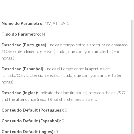
Nome do Parametro:
MV_ATTSAI1
Tipo do Parametro:
N
Descricao (Portugues):
Indica o tempo entre a abertura do chamado
/ OS e o atendimento efetivo ( laudo ) que configura um alerta ( em
horas )
Descricao (Espanhol):
Indica el tiempo entre la apertura del
llamado/OS y la atencion efectiva (laudo) que configura un alerta (en
horas)
Descricao (Ingles):
Indicate the time (in hours) between the call/S.O.
and the attendance (report)that charcterizes an alert.
Conteudo Default (Portugues):
0
Conteudo Default (Espanhol):
0
Conteudo Default (Ingles):
0