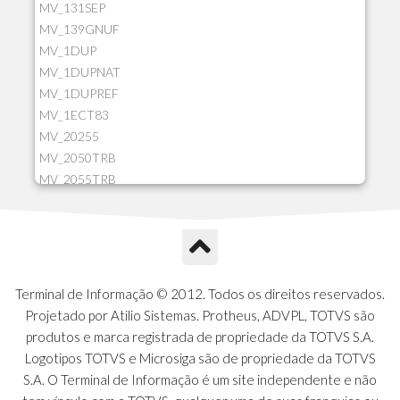
MV_131SEP
MV_139GNUF
MV_1DUP
MV_1DUPNAT
MV_1DUPREF
MV_1ECT83
MV_20255
MV_2050TRB
MV_2055TRB
MV_205HIST
MV_2DCT83
MV_2DUPNAT
MV_2DUPREF
MV_2GNOINC
Terminal de Informação © 2012. Todos os direitos reservados.
MV_320SLD
Projetado por Atilio Sistemas. Protheus, ADVPL, TOTVS são
MV_325PMDA
produtos e marca registrada de propriedade da TOTVS S.A.
MV_330ATCM
Logotipos TOTVS e Microsiga são de propriedade da TOTVS
MV_340LOCK
S.A. O Terminal de Informação é um site independente e não
MV_3DUPREF