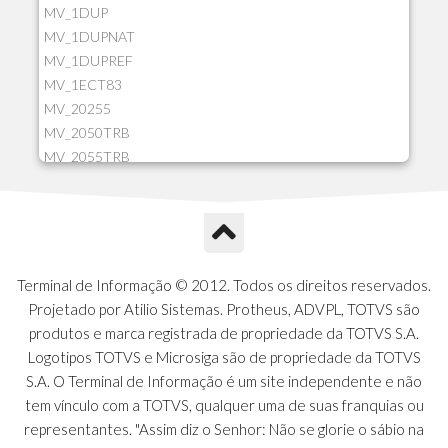
MV_1DUP
MV_1DUPNAT
MV_1DUPREF
MV_1ECT83
MV_20255
MV_2050TRB
MV_2055TRB
MV_205HIST
MV_2DCT83
MV_2DUPNAT
MV_2DUPREF
MV_2GNOINC
Terminal de Informação © 2012. Todos os direitos reservados.
MV_320SLD
Projetado por Atilio Sistemas. Protheus, ADVPL, TOTVS são
MV_325PMDA
produtos e marca registrada de propriedade da TOTVS S.A.
MV_330ATCM
Logotipos TOTVS e Microsiga são de propriedade da TOTVS
MV_340LOCK
S.A. O Terminal de Informação é um site independente e não
MV_3DUPREF
tem vínculo com a TOTVS, qualquer uma de suas franquias ou
MV_5CLIFOR
representantes. "Assim diz o Senhor: Não se glorie o sábio na
MV_74ITEM