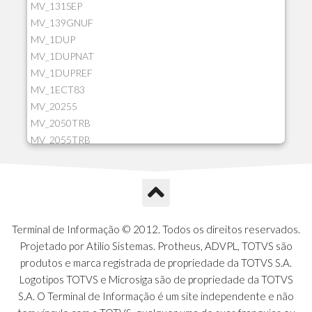
MV_131SEP
MV_139GNUF
MV_1DUP
MV_1DUPNAT
MV_1DUPREF
MV_1ECT83
MV_20255
MV_2050TRB
MV_2055TRB
MV_205HIST
MV_2DCT83
MV_2DUPNAT
MV_2DUPREF
MV_2GNOINC
Terminal de Informação © 2012. Todos os direitos reservados.
MV_320SLD
Projetado por Atilio Sistemas. Protheus, ADVPL, TOTVS são
MV_325PMDA
produtos e marca registrada de propriedade da TOTVS S.A.
MV_330ATCM
Logotipos TOTVS e Microsiga são de propriedade da TOTVS
MV_340LOCK
S.A. O Terminal de Informação é um site independente e não
MV_3DUPREF