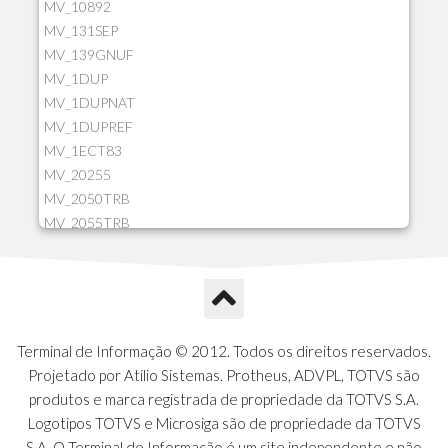
MV_10892
MV_131SEP
MV_139GNUF
MV_1DUP
MV_1DUPNAT
MV_1DUPREF
MV_1ECT83
MV_20255
MV_2050TRB
MV_2055TRB
MV_205HIST
MV_2DCT83
MV_2DUPNAT
MV_2DUPREF
MV_2GNOINC
Terminal de Informação © 2012. Todos os direitos reservados.
MV_320SLD
Projetado por Atilio Sistemas. Protheus, ADVPL, TOTVS são
MV_325PMDA
produtos e marca registrada de propriedade da TOTVS S.A.
MV_330ATCM
Logotipos TOTVS e Microsiga são de propriedade da TOTVS
MV_340LOCK
S.A. O Terminal de Informação é um site independente e não