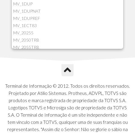
MV_1DUP
MV_1DUPNAT
MV_1DUPREF
MV_1ECT83
MV_20255
MV_2050TRB
MV_2055TRB
MV_205HIST
MV_2DCT83
MV_2DUPNAT
MV_2DUPREF
MV_2GNOINC
Terminal de Informação © 2012. Todos os direitos reservados.
MV_320SLD
Projetado por Atilio Sistemas. Protheus, ADVPL, TOTVS são
MV_325PMDA
produtos e marca registrada de propriedade da TOTVS S.A.
MV_330ATCM
Logotipos TOTVS e Microsiga são de propriedade da TOTVS
MV_340LOCK
S.A. O Terminal de Informação é um site independente e não
MV_3DUPREF
tem vínculo com a TOTVS, qualquer uma de suas franquias ou
MV_5CLIFOR
representantes. "Assim diz o Senhor: Não se glorie o sábio na
MV_74ITEM