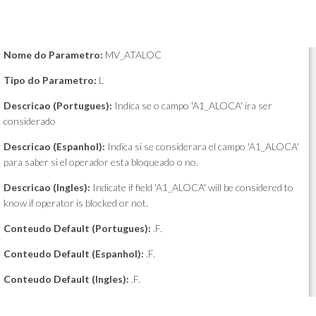
Nome do Parametro:
MV_ATALOC
Tipo do Parametro:
L
Descricao (Portugues):
Indica se o campo 'A1_ALOCA' ira ser
considerado
Descricao (Espanhol):
Indica si se considerara el campo 'A1_ALOCA'
para saber si el operador esta bloqueado o no.
Descricao (Ingles):
Indicate if field 'A1_ALOCA' will be considered to
know if operator is blocked or not.
Conteudo Default (Portugues):
.F.
Conteudo Default (Espanhol):
.F.
Conteudo Default (Ingles):
.F.