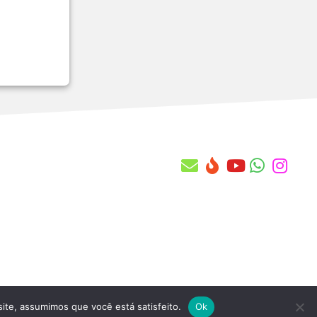
MV_88STES
MV_914ICM
MV_940CLI
MV_940FOR
MV_973ABR
MV_973ENC
MV_A010FAC
MV_A020FAC
MV_A030FAC
MV_A080FAC
MV_A089FAC
MV_A103OPE
MV_A121OPE
MV_A12DTHR
MV_A152THR
MV_A175VLD
MV_A190REF
MV_A1CDMUN
site, assumimos que você está satisfeito.
Ok