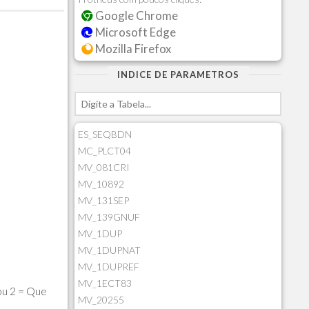
Google Chrome
Microsoft Edge
Mozilla Firefox
INDICE DE PARAMETROS
ES_SEQBDN
MC_PLCT04
MV_081CRI
MV_10892
MV_131SEP
MV_139GNUF
MV_1DUP
MV_1DUPNAT
MV_1DUPREF
MV_1ECT83
ou 2 = Que
MV_20255