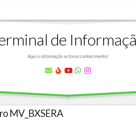
erminal de Informaç
DOWNLOADS
LISTA
DE
Aqui a informação se torna conhecimento!
ARTIGOS
LISTA
DE
PARÂMETROS
TABELAS
DO
PROTHEUS
tro MV_BXSERA
VÍDEO
BANCO
AULAS
DE
GRATUITAS
DADOS