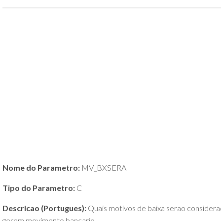
POLÍTICA
DE
PRIVACIDADE
E
COOKIES
SOBRE
Nome do Parametro:
MV_BXSERA
Tipo do Parametro:
C
Descricao (Portugues):
Quais motivos de baixa serao considerado
gerem movimento bancario.