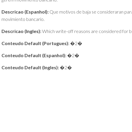
Descricao (Espanhol):
Que motivos de baja se consideraran para l
movimiento bancario.
Descricao (Ingles):
Which write-off reasons are considered for bil
Conteudo Default (Portugues):
�2�
Conteudo Default (Espanhol):
�2�
Conteudo Default (Ingles):
�2�