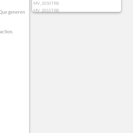
MV_2050TRB
MV_2055TRB
= Que generen
MV_205HIST
MV_2DCT83
action.
MV_2DUPNAT
MV_2DUPREF
MV_2GNOINC
MV_320SLD
MV_325PMDA
MV_330ATCM
MV_340LOCK
MV_3DUPREF
MV_5CLIFOR
MV_74ITEM
MV_817EMAI
MV_88CORTE
MV_88MGNC
MV_88MINEI
MV_88PERD