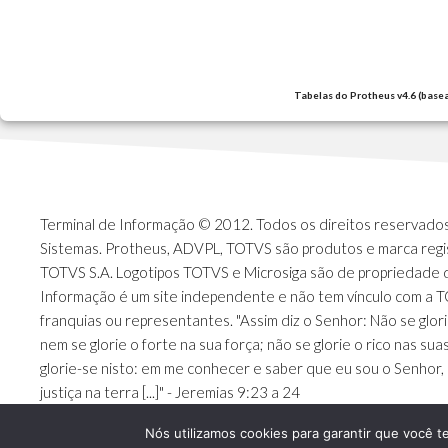
Tabelas do Protheus v4.6 (base
Terminal de Informação © 2012. Todos os direitos reservados.
Sistemas. Protheus, ADVPL, TOTVS são produtos e marca regi
TOTVS S.A. Logotipos TOTVS e Microsiga são de propriedade 
Informação é um site independente e não tem vínculo com a 
franquias ou representantes. "Assim diz o Senhor: Não se glori
nem se glorie o forte na sua força; não se glorie o rico nas sua
glorie-se nisto: em me conhecer e saber que eu sou o Senhor, 
justiça na terra [...]" - Jeremias 9:23 a 24
Nós utilizamos cookies para garantir que você t