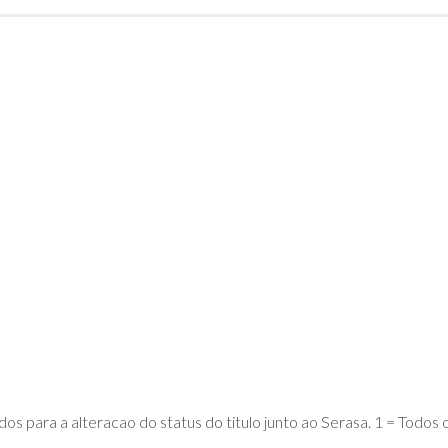
DE
ADVPL
JAVA
(OVERVIEW)
LINGUAGEM
C
PHP
SQL
SERVER
s para a alteracao do status do titulo junto ao Serasa. 1 = Todos 