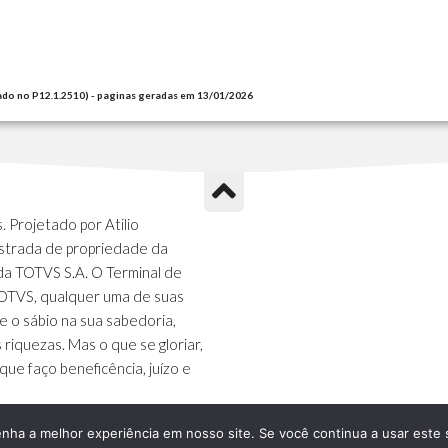
ado no P12.1.2510) - paginas geradas em 13/01/2026
 Projetado por Atilio
strada de propriedade da
da TOTVS S.A. O Terminal de
TOTVS, qualquer uma de suas
e o sábio na sua sabedoria,
s riquezas. Mas o que se gloriar,
que faço beneficência, juízo e
enha a melhor experiência em nosso site. Se você continua a usar este 