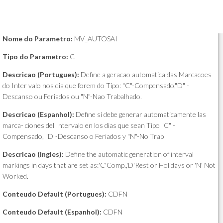
Nome do Parametro:
MV_AUTOSAI
Tipo do Parametro:
C
Descricao (Portugues):
Define a geracao automatica das Marcacoes
do Inter valo nos dia que forem do Tipo: "C"-Compensado,"D" -
Descanso ou Feriados ou "N"-Nao Trabalhado.
Descricao (Espanhol):
Define si debe generar automaticamente las
marca- ciones del Intervalo en los dias que sean Tipo "C" -
Compensado, "D"-Descanso o Feriados y "N"-No Trab
Descricao (Ingles):
Define the automatic generation of interval
markings in days that are set as:'C'Comp.,'D'Rest or Holidays or 'N' Not
Worked.
Conteudo Default (Portugues):
CDFN
Conteudo Default (Espanhol):
CDFN