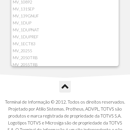
MV_10892
MV_131SEP
MV_139GNUF
MV_1DUP
MV_1DUPNAT
MV_1DUPREF
MV_1ECT83
MV_20255
MV_2050TRB
MV_2055TRB
MV_205HIST
MV_2DCT83
MV_2DUPNAT
MV_2DUPREF
MV_2GNOINC
Terminal de Informação © 2012. Todos os direitos reservados.
MV_320SLD
Projetado por Atilio Sistemas. Protheus, ADVPL, TOTVS são
MV_325PMDA
produtos e marca registrada de propriedade da TOTVS S.A.
MV_330ATCM
Logotipos TOTVS e Microsiga são de propriedade da TOTVS
MV_340LOCK
S.A. O Terminal de Informação é um site independente e não