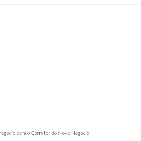
DE
ADVPL
JAVA
(OVERVIEW)
LINGUAGEM
C
PHP
SQL
SERVER
o negocio para o Corretor do Novo Negocio.