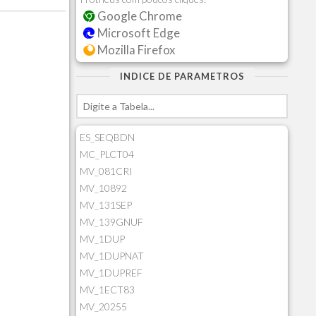
Google Chrome
Microsoft Edge
Mozilla Firefox
INDICE DE PARAMETROS
ES_SEQBDN
MC_PLCT04
MV_081CRI
MV_10892
MV_131SEP
MV_139GNUF
MV_1DUP
MV_1DUPNAT
MV_1DUPREF
MV_1ECT83
MV_20255