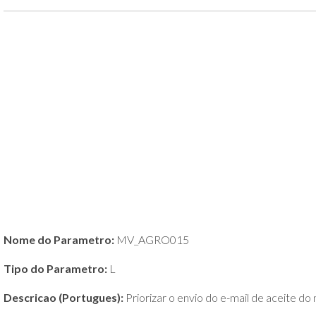
POLÍTICA
DE
PRIVACIDADE
E
COOKIES
SOBRE
Nome do Parametro:
MV_AGRO015
Tipo do Parametro:
L
Descricao (Portugues):
Priorizar o envio do e-mail de aceite d