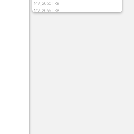
MV_2050TRB
MV_2055TRB
MV_205HIST
MV_2DCT83
MV_2DUPNAT
MV_2DUPREF
MV_2GNOINC
MV_320SLD
MV_325PMDA
MV_330ATCM
MV_340LOCK
MV_3DUPREF
MV_5CLIFOR
MV_74ITEM
MV_817EMAI
MV_88CORTE
MV_88MGNC
MV_88MINEI
MV_88PERD