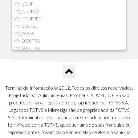
MV_1DUP
MV_1DUPNAT
MV_1DUPREF
MV_1ECT83
MV_20255
MV_2050TRB
MV_2055TRB
MV_205HIST
MV_2DCT83
MV_2DUPNAT
MV_2DUPREF
MV_2GNOINC
Terminal de Informação © 2012. Todos os direitos reservados.
MV_320SLD
Projetado por Atilio Sistemas. Protheus, ADVPL, TOTVS são
MV_325PMDA
produtos e marca registrada de propriedade da TOTVS S.A.
MV_330ATCM
Logotipos TOTVS e Microsiga são de propriedade da TOTVS
MV_340LOCK
S.A. O Terminal de Informação é um site independente e não
MV_3DUPREF
tem vínculo com a TOTVS, qualquer uma de suas franquias ou
MV_5CLIFOR
representantes. "Assim diz o Senhor: Não se glorie o sábio na
MV_74ITEM