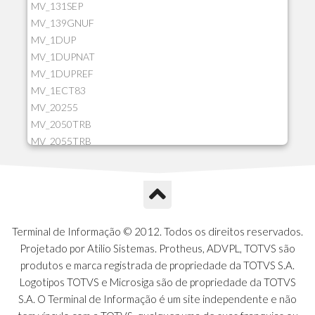
MV_131SEP
MV_139GNUF
MV_1DUP
MV_1DUPNAT
MV_1DUPREF
MV_1ECT83
MV_20255
MV_2050TRB
MV_2055TRB
MV_205HIST
MV_2DCT83
MV_2DUPNAT
MV_2DUPREF
MV_2GNOINC
Terminal de Informação © 2012. Todos os direitos reservados.
MV_320SLD
Projetado por Atilio Sistemas. Protheus, ADVPL, TOTVS são
MV_325PMDA
produtos e marca registrada de propriedade da TOTVS S.A.
MV_330ATCM
Logotipos TOTVS e Microsiga são de propriedade da TOTVS
MV_340LOCK
S.A. O Terminal de Informação é um site independente e não
MV_3DUPREF