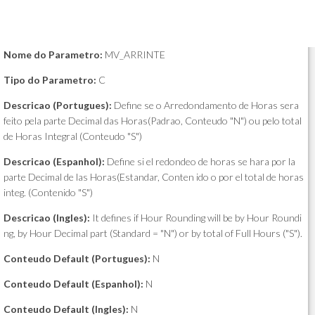
Nome do Parametro:
MV_ARRINTE
Tipo do Parametro:
C
Descricao (Portugues):
Define se o Arredondamento de Horas sera
feito pela parte Decimal das Horas(Padrao, Conteudo "N") ou pelo total
de Horas Integral (Conteudo "S")
Descricao (Espanhol):
Define si el redondeo de horas se hara por la
parte Decimal de las Horas(Estandar, Conten ido o por el total de horas
integ. (Contenido "S")
Descricao (Ingles):
It defines if Hour Rounding will be by Hour Roundi
ng, by Hour Decimal part (Standard = "N") or by total of Full Hours ("S").
Conteudo Default (Portugues):
N
Conteudo Default (Espanhol):
N
Conteudo Default (Ingles):
N