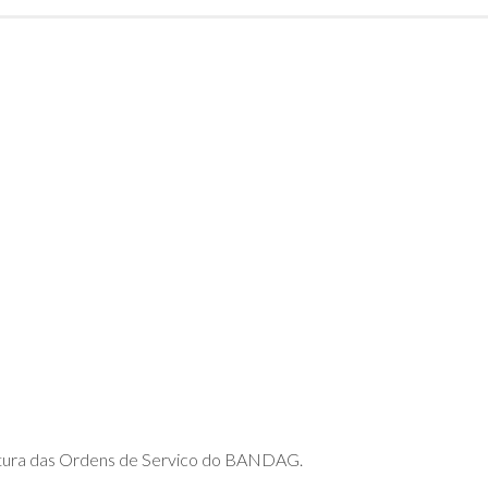
DE
ADVPL
JAVA
(OVERVIEW)
LINGUAGEM
C
PHP
SQL
SERVER
ertura das Ordens de Servico do BANDAG.