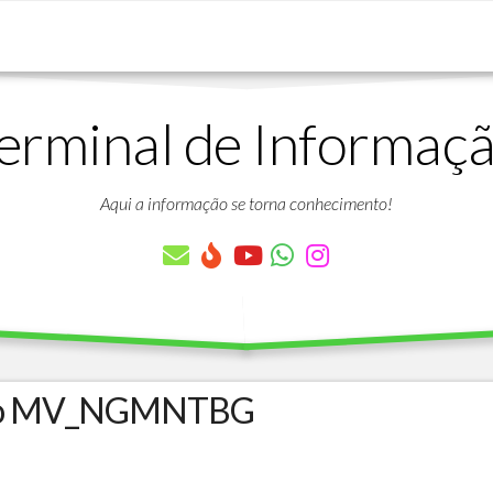
erminal de Informaç
DOWNLOADS
LISTA
DE
Aqui a informação se torna conhecimento!
ARTIGOS
LISTA
DE
PARÂMETROS
TABELAS
DO
PROTHEUS
ro MV_NGMNTBG
VÍDEO
BANCO
AULAS
DE
GRATUITAS
DADOS