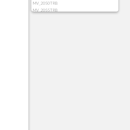
MV_2050TRB
MV_2055TRB
MV_205HIST
MV_2DCT83
MV_2DUPNAT
MV_2DUPREF
MV_2GNOINC
MV_320SLD
MV_325PMDA
MV_330ATCM
MV_340LOCK
MV_3DUPREF
MV_5CLIFOR
MV_74ITEM
MV_817EMAI
MV_88CORTE
MV_88MGNC
MV_88MINEI
MV_88PERD