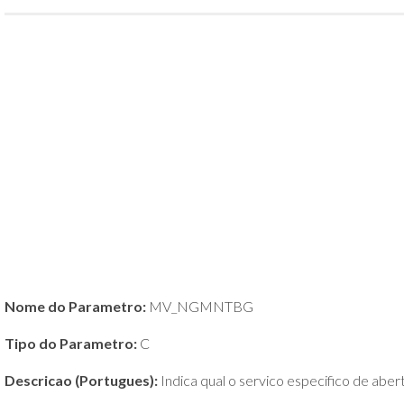
POLÍTICA
DE
PRIVACIDADE
E
COOKIES
SOBRE
Nome do Parametro:
MV_NGMNTBG
Tipo do Parametro:
C
Descricao (Portugues):
Indica qual o servico especifico de ab