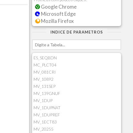
Google Chrome
Microsoft Edge
Mozilla Firefox
INDICE DE PARAMETROS
ES_SEQBDN
MC_PLCT04
MV_081CRI
MV_10892
MV_131SEP
MV_139GNUF
MV_1DUP
MV_1DUPNAT
MV_1DUPREF
MV_1ECT83
MV_20255