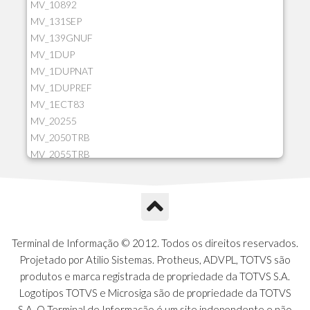
MV_10892
MV_131SEP
MV_139GNUF
MV_1DUP
MV_1DUPNAT
MV_1DUPREF
MV_1ECT83
MV_20255
MV_2050TRB
MV_2055TRB
MV_205HIST
MV_2DCT83
MV_2DUPNAT
MV_2DUPREF
MV_2GNOINC
Terminal de Informação © 2012. Todos os direitos reservados.
MV_320SLD
Projetado por Atilio Sistemas. Protheus, ADVPL, TOTVS são
MV_325PMDA
produtos e marca registrada de propriedade da TOTVS S.A.
MV_330ATCM
Logotipos TOTVS e Microsiga são de propriedade da TOTVS
MV_340LOCK
S.A. O Terminal de Informação é um site independente e não