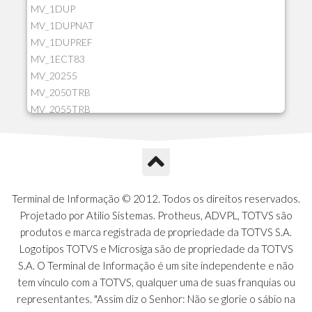
MV_1DUP
MV_1DUPNAT
MV_1DUPREF
MV_1ECT83
MV_20255
MV_2050TRB
MV_2055TRB
MV_205HIST
MV_2DCT83
MV_2DUPNAT
MV_2DUPREF
MV_2GNOINC
Terminal de Informação © 2012. Todos os direitos reservados.
MV_320SLD
Projetado por Atilio Sistemas. Protheus, ADVPL, TOTVS são
MV_325PMDA
produtos e marca registrada de propriedade da TOTVS S.A.
MV_330ATCM
Logotipos TOTVS e Microsiga são de propriedade da TOTVS
MV_340LOCK
S.A. O Terminal de Informação é um site independente e não
MV_3DUPREF
tem vínculo com a TOTVS, qualquer uma de suas franquias ou
MV_5CLIFOR
representantes. "Assim diz o Senhor: Não se glorie o sábio na
MV_74ITEM