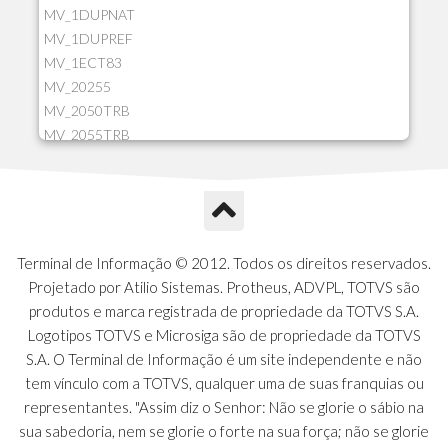
MV_1DUPNAT
MV_1DUPREF
MV_1ECT83
MV_20255
MV_2050TRB
MV_2055TRB
MV_205HIST
MV_2DCT83
MV_2DUPNAT
MV_2DUPREF
MV_2GNOINC
Terminal de Informação © 2012. Todos os direitos reservados.
MV_320SLD
Projetado por Atilio Sistemas. Protheus, ADVPL, TOTVS são
MV_325PMDA
produtos e marca registrada de propriedade da TOTVS S.A.
MV_330ATCM
Logotipos TOTVS e Microsiga são de propriedade da TOTVS
MV_340LOCK
S.A. O Terminal de Informação é um site independente e não
MV_3DUPREF
tem vínculo com a TOTVS, qualquer uma de suas franquias ou
MV_5CLIFOR
representantes. "Assim diz o Senhor: Não se glorie o sábio na
MV_74ITEM
sua sabedoria, nem se glorie o forte na sua força; não se glorie
MV_817EMAI