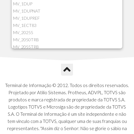
MV_1DUP
MV_1DUPNAT
MV_1DUPREF
MV_1ECT83
MV_20255
MV_2050TRB
MV_2055TRB
MV_205HIST
MV_2DCT83
MV_2DUPNAT
MV_2DUPREF
MV_2GNOINC
Terminal de Informação © 2012. Todos os direitos reservados.
MV_320SLD
Projetado por Atilio Sistemas. Protheus, ADVPL, TOTVS são
MV_325PMDA
produtos e marca registrada de propriedade da TOTVS S.A.
MV_330ATCM
Logotipos TOTVS e Microsiga são de propriedade da TOTVS
MV_340LOCK
S.A. O Terminal de Informação é um site independente e não
MV_3DUPREF
tem vínculo com a TOTVS, qualquer uma de suas franquias ou
MV_5CLIFOR
representantes. "Assim diz o Senhor: Não se glorie o sábio na
MV_74ITEM