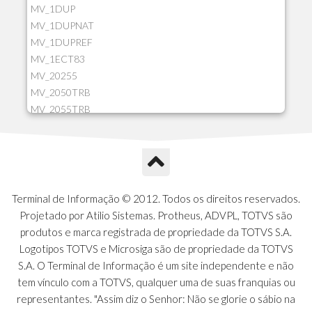
MV_1DUP
MV_1DUPNAT
MV_1DUPREF
MV_1ECT83
MV_20255
MV_2050TRB
MV_2055TRB
MV_205HIST
MV_2DCT83
MV_2DUPNAT
MV_2DUPREF
MV_2GNOINC
Terminal de Informação © 2012. Todos os direitos reservados.
MV_320SLD
Projetado por Atilio Sistemas. Protheus, ADVPL, TOTVS são
MV_325PMDA
produtos e marca registrada de propriedade da TOTVS S.A.
MV_330ATCM
Logotipos TOTVS e Microsiga são de propriedade da TOTVS
MV_340LOCK
S.A. O Terminal de Informação é um site independente e não
MV_3DUPREF
tem vínculo com a TOTVS, qualquer uma de suas franquias ou
MV_5CLIFOR
representantes. "Assim diz o Senhor: Não se glorie o sábio na
MV_74ITEM