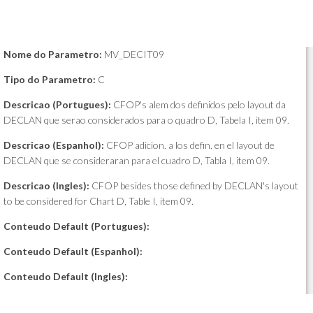
Nome do Parametro:
MV_DECIT09
Tipo do Parametro:
C
Descricao (Portugues):
CFOP's alem dos definidos pelo layout da
DECLAN que serao considerados para o quadro D, Tabela I, item 09.
Descricao (Espanhol):
CFOP adicion. a los defin. en el layout de
DECLAN que se consideraran para el cuadro D, Tabla I, item 09.
Descricao (Ingles):
CFOP besides those defined by DECLAN's layout
to be considered for Chart D, Table I, item 09.
Conteudo Default (Portugues):
Conteudo Default (Espanhol):
Conteudo Default (Ingles):