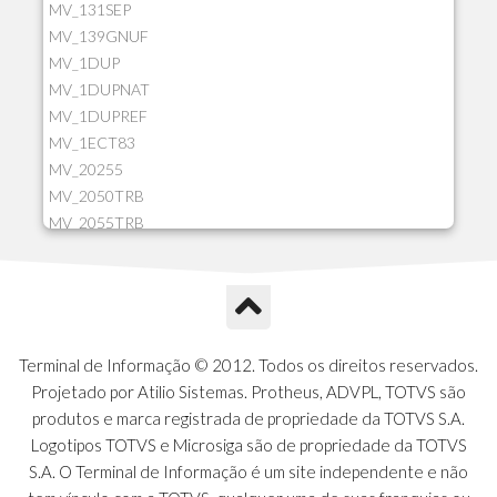
MV_131SEP
MV_139GNUF
MV_1DUP
MV_1DUPNAT
MV_1DUPREF
MV_1ECT83
MV_20255
MV_2050TRB
MV_2055TRB
MV_205HIST
MV_2DCT83
MV_2DUPNAT
MV_2DUPREF
MV_2GNOINC
Terminal de Informação © 2012. Todos os direitos reservados.
MV_320SLD
Projetado por Atilio Sistemas. Protheus, ADVPL, TOTVS são
MV_325PMDA
produtos e marca registrada de propriedade da TOTVS S.A.
MV_330ATCM
Logotipos TOTVS e Microsiga são de propriedade da TOTVS
MV_340LOCK
S.A. O Terminal de Informação é um site independente e não
MV_3DUPREF