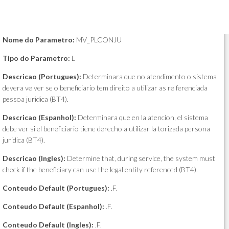
Nome do Parametro:
MV_PLCONJU
Tipo do Parametro:
L
Descricao (Portugues):
Determinara que no atendimento o sistema
devera ve ver se o beneficiario tem direito a utilizar as re ferenciada
pessoa juridica (BT4).
Descricao (Espanhol):
Determinara que en la atencion, el sistema
debe ver si el beneficiario tiene derecho a utilizar la torizada persona
juridica (BT4).
Descricao (Ingles):
Determine that, during service, the system must
check if the beneficiary can use the legal entity referenced (BT4).
Conteudo Default (Portugues):
.F.
Conteudo Default (Espanhol):
.F.
Conteudo Default (Ingles):
.F.