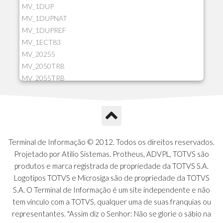
MV_1DUP
MV_1DUPNAT
MV_1DUPREF
MV_1ECT83
MV_20255
MV_2050TRB
MV_2055TRB
MV_205HIST
MV_2DCT83
MV_2DUPNAT
MV_2DUPREF
MV_2GNOINC
Terminal de Informação © 2012. Todos os direitos reservados.
MV_320SLD
Projetado por Atilio Sistemas. Protheus, ADVPL, TOTVS são
MV_325PMDA
produtos e marca registrada de propriedade da TOTVS S.A.
MV_330ATCM
Logotipos TOTVS e Microsiga são de propriedade da TOTVS
MV_340LOCK
S.A. O Terminal de Informação é um site independente e não
MV_3DUPREF
tem vínculo com a TOTVS, qualquer uma de suas franquias ou
MV_5CLIFOR
representantes. "Assim diz o Senhor: Não se glorie o sábio na
MV_74ITEM