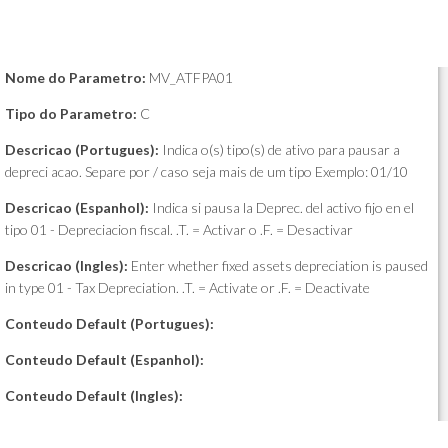
Nome do Parametro:
MV_ATFPA01
Tipo do Parametro:
C
Descricao (Portugues):
Indica o(s) tipo(s) de ativo para pausar a
depreci acao. Separe por / caso seja mais de um tipo Exemplo: 01/10
Descricao (Espanhol):
Indica si pausa la Deprec. del activo fijo en el
tipo 01 - Depreciacion fiscal. .T. = Activar o .F. = Desactivar
Descricao (Ingles):
Enter whether fixed assets depreciation is paused
in type 01 - Tax Depreciation. .T. = Activate or .F. = Deactivate
Conteudo Default (Portugues):
Conteudo Default (Espanhol):
Conteudo Default (Ingles):