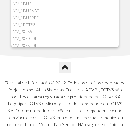
MV_1DUP
MV_1DUPNAT
MV_1DUPREF
MV_1ECT83
MV_20255
MV_2050TRB
MV_2055TRB
MV_205HIST
MV_2DCT83
MV_2DUPNAT
MV_2DUPREF
MV_2GNOINC
Terminal de Informação © 2012. Todos os direitos reservados.
MV_320SLD
Projetado por Atilio Sistemas. Protheus, ADVPL, TOTVS são
MV_325PMDA
produtos e marca registrada de propriedade da TOTVS S.A.
MV_330ATCM
Logotipos TOTVS e Microsiga são de propriedade da TOTVS
MV_340LOCK
S.A. O Terminal de Informação é um site independente e não
MV_3DUPREF
tem vínculo com a TOTVS, qualquer uma de suas franquias ou
MV_5CLIFOR
representantes. "Assim diz o Senhor: Não se glorie o sábio na
MV_74ITEM