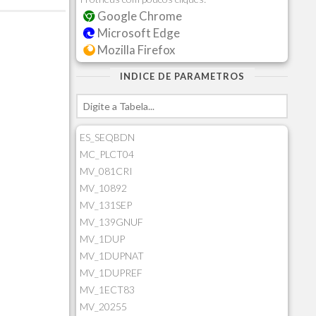
Google Chrome
Microsoft Edge
Mozilla Firefox
INDICE DE PARAMETROS
ES_SEQBDN
MC_PLCT04
MV_081CRI
MV_10892
MV_131SEP
MV_139GNUF
MV_1DUP
MV_1DUPNAT
MV_1DUPREF
MV_1ECT83
MV_20255