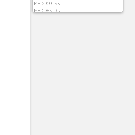
MV_2050TRB
MV_2055TRB
MV_205HIST
MV_2DCT83
MV_2DUPNAT
MV_2DUPREF
MV_2GNOINC
MV_320SLD
MV_325PMDA
MV_330ATCM
MV_340LOCK
MV_3DUPREF
MV_5CLIFOR
MV_74ITEM
MV_817EMAI
MV_88CORTE
MV_88MGNC
MV_88MINEI
MV_88PERD