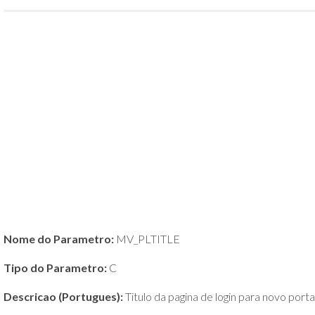
POLÍTICA
DE
PRIVACIDADE
E
COOKIES
SOBRE
Nome do Parametro:
MV_PLTITLE
Tipo do Parametro:
C
Descricao (Portugues):
Titulo da pagina de login para novo porta