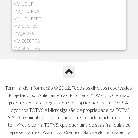
MV_1DUP
MV_1DUPNAT
MV_1DUPREF
MV_1ECT83
MV_20255
MV_2050TRB
MV_2055TRB
MV_205HIST
MV_2DCT83
MV_2DUPNAT
MV_2DUPREF
MV_2GNOINC
Terminal de Informação © 2012. Todos os direitos reservados.
MV_320SLD
Projetado por Atilio Sistemas. Protheus, ADVPL, TOTVS são
MV_325PMDA
produtos e marca registrada de propriedade da TOTVS S.A.
MV_330ATCM
Logotipos TOTVS e Microsiga são de propriedade da TOTVS
MV_340LOCK
S.A. O Terminal de Informação é um site independente e não
MV_3DUPREF
tem vínculo com a TOTVS, qualquer uma de suas franquias ou
MV_5CLIFOR
representantes. "Assim diz o Senhor: Não se glorie o sábio na
MV_74ITEM