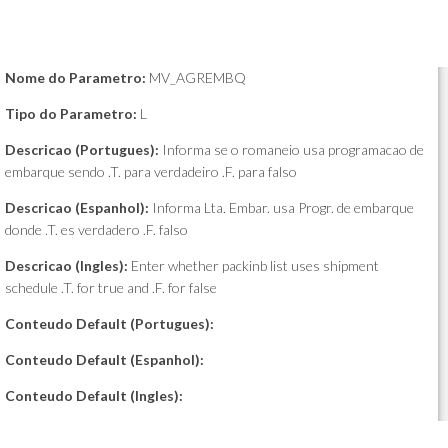
Nome do Parametro:
MV_AGREMBQ
Tipo do Parametro:
L
Descricao (Portugues):
Informa se o romaneio usa programacao de
embarque sendo .T. para verdadeiro .F. para falso
Descricao (Espanhol):
Informa Lta. Embar. usa Progr. de embarque
donde .T. es verdadero .F. falso
Descricao (Ingles):
Enter whether packinb list uses shipment
schedule .T. for true and .F. for false
Conteudo Default (Portugues):
Conteudo Default (Espanhol):
Conteudo Default (Ingles):