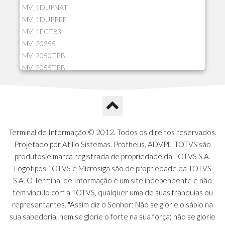
MV_1DUPNAT
MV_1DUPREF
MV_1ECT83
MV_20255
MV_2050TRB
MV_2055TRB
MV_205HIST
MV_2DCT83
MV_2DUPNAT
MV_2DUPREF
MV_2GNOINC
Terminal de Informação © 2012. Todos os direitos reservados.
MV_320SLD
Projetado por Atilio Sistemas. Protheus, ADVPL, TOTVS são
MV_325PMDA
produtos e marca registrada de propriedade da TOTVS S.A.
MV_330ATCM
Logotipos TOTVS e Microsiga são de propriedade da TOTVS
MV_340LOCK
S.A. O Terminal de Informação é um site independente e não
MV_3DUPREF
tem vínculo com a TOTVS, qualquer uma de suas franquias ou
MV_5CLIFOR
representantes. "Assim diz o Senhor: Não se glorie o sábio na
MV_74ITEM
sua sabedoria, nem se glorie o forte na sua força; não se glorie
MV_817EMAI