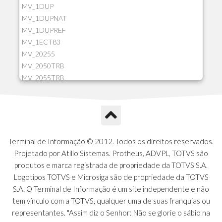
MV_1DUP
MV_1DUPNAT
MV_1DUPREF
MV_1ECT83
MV_20255
MV_2050TRB
MV_2055TRB
MV_205HIST
MV_2DCT83
MV_2DUPNAT
MV_2DUPREF
MV_2GNOINC
Terminal de Informação © 2012. Todos os direitos reservados.
MV_320SLD
Projetado por Atilio Sistemas. Protheus, ADVPL, TOTVS são
MV_325PMDA
produtos e marca registrada de propriedade da TOTVS S.A.
MV_330ATCM
Logotipos TOTVS e Microsiga são de propriedade da TOTVS
MV_340LOCK
S.A. O Terminal de Informação é um site independente e não
MV_3DUPREF
tem vínculo com a TOTVS, qualquer uma de suas franquias ou
MV_5CLIFOR
representantes. "Assim diz o Senhor: Não se glorie o sábio na
MV_74ITEM