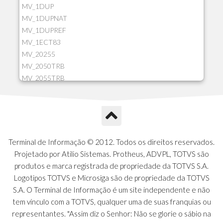
MV_1DUP
MV_1DUPNAT
MV_1DUPREF
MV_1ECT83
MV_20255
MV_2050TRB
MV_2055TRB
MV_205HIST
MV_2DCT83
MV_2DUPNAT
MV_2DUPREF
MV_2GNOINC
Terminal de Informação © 2012. Todos os direitos reservados.
MV_320SLD
Projetado por Atilio Sistemas. Protheus, ADVPL, TOTVS são
MV_325PMDA
produtos e marca registrada de propriedade da TOTVS S.A.
MV_330ATCM
Logotipos TOTVS e Microsiga são de propriedade da TOTVS
MV_340LOCK
S.A. O Terminal de Informação é um site independente e não
MV_3DUPREF
tem vínculo com a TOTVS, qualquer uma de suas franquias ou
MV_5CLIFOR
representantes. "Assim diz o Senhor: Não se glorie o sábio na
MV_74ITEM