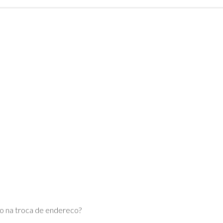
DE
ADVPL
JAVA
(OVERVIEW)
LINGUAGEM
C
PHP
SQL
SERVER
o na troca de endereco?