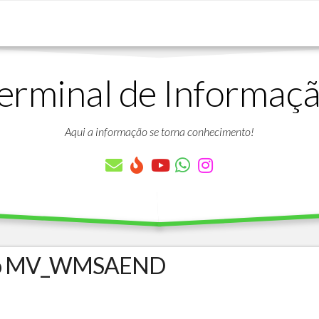
erminal de Informaç
DOWNLOADS
LISTA
DE
Aqui a informação se torna conhecimento!
ARTIGOS
LISTA
DE
PARÂMETROS
TABELAS
DO
PROTHEUS
ro MV_WMSAEND
VÍDEO
BANCO
AULAS
DE
GRATUITAS
DADOS