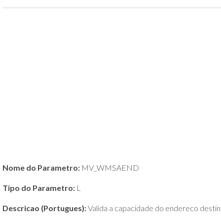
POLÍTICA
DE
PRIVACIDADE
E
COOKIES
SOBRE
Nome do Parametro:
MV_WMSAEND
Tipo do Parametro:
L
Descricao (Portugues):
Valida a capacidade do endereco destin