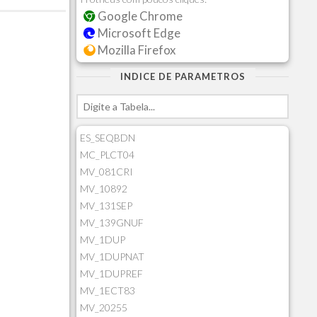
Google Chrome
Microsoft Edge
Mozilla Firefox
INDICE DE PARAMETROS
ES_SEQBDN
MC_PLCT04
MV_081CRI
MV_10892
MV_131SEP
MV_139GNUF
MV_1DUP
MV_1DUPNAT
MV_1DUPREF
MV_1ECT83
MV_20255