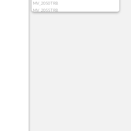
MV_2050TRB
MV_2055TRB
MV_205HIST
MV_2DCT83
MV_2DUPNAT
MV_2DUPREF
MV_2GNOINC
MV_320SLD
MV_325PMDA
MV_330ATCM
MV_340LOCK
MV_3DUPREF
MV_5CLIFOR
MV_74ITEM
MV_817EMAI
MV_88CORTE
MV_88MGNC
MV_88MINEI
MV_88PERD