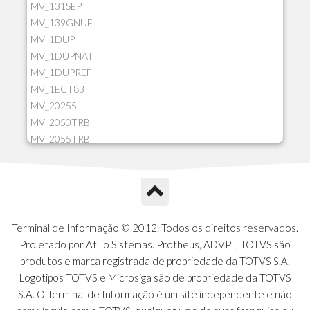
MV_131SEP
MV_139GNUF
MV_1DUP
MV_1DUPNAT
MV_1DUPREF
MV_1ECT83
MV_20255
MV_2050TRB
MV_2055TRB
MV_205HIST
MV_2DCT83
MV_2DUPNAT
MV_2DUPREF
MV_2GNOINC
Terminal de Informação © 2012. Todos os direitos reservados.
MV_320SLD
Projetado por Atilio Sistemas. Protheus, ADVPL, TOTVS são
MV_325PMDA
produtos e marca registrada de propriedade da TOTVS S.A.
MV_330ATCM
Logotipos TOTVS e Microsiga são de propriedade da TOTVS
MV_340LOCK
S.A. O Terminal de Informação é um site independente e não
MV_3DUPREF