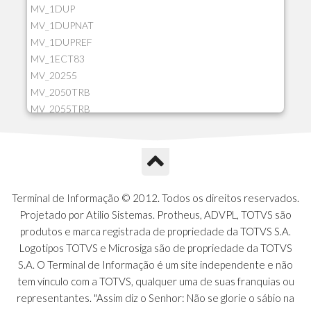
MV_1DUP
MV_1DUPNAT
MV_1DUPREF
MV_1ECT83
MV_20255
MV_2050TRB
MV_2055TRB
MV_205HIST
MV_2DCT83
MV_2DUPNAT
MV_2DUPREF
MV_2GNOINC
Terminal de Informação © 2012. Todos os direitos reservados.
MV_320SLD
Projetado por Atilio Sistemas. Protheus, ADVPL, TOTVS são
MV_325PMDA
produtos e marca registrada de propriedade da TOTVS S.A.
MV_330ATCM
Logotipos TOTVS e Microsiga são de propriedade da TOTVS
MV_340LOCK
S.A. O Terminal de Informação é um site independente e não
MV_3DUPREF
tem vínculo com a TOTVS, qualquer uma de suas franquias ou
MV_5CLIFOR
representantes. "Assim diz o Senhor: Não se glorie o sábio na
MV_74ITEM