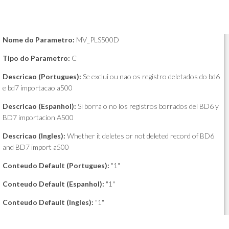
Nome do Parametro:
MV_PLS500D
Tipo do Parametro:
C
Descricao (Portugues):
Se exclui ou nao os registro deletados do bd6
e bd7 importacao a500
Descricao (Espanhol):
Si borra o no los registros borrados del BD6 y
BD7 importacion A500
Descricao (Ingles):
Whether it deletes or not deleted record of BD6
and BD7 import a500
Conteudo Default (Portugues):
"1"
Conteudo Default (Espanhol):
"1"
Conteudo Default (Ingles):
"1"