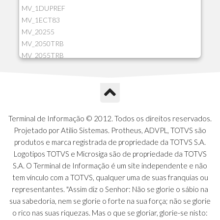
MV_1DUPREF
MV_1ECT83
MV_20255
MV_2050TRB
MV_2055TRB
MV_205HIST
MV_2DCT83
MV_2DUPNAT
MV_2DUPREF
MV_2GNOINC
Terminal de Informação © 2012. Todos os direitos reservados.
MV_320SLD
Projetado por Atilio Sistemas. Protheus, ADVPL, TOTVS são
MV_325PMDA
produtos e marca registrada de propriedade da TOTVS S.A.
MV_330ATCM
Logotipos TOTVS e Microsiga são de propriedade da TOTVS
MV_340LOCK
S.A. O Terminal de Informação é um site independente e não
MV_3DUPREF
tem vínculo com a TOTVS, qualquer uma de suas franquias ou
MV_5CLIFOR
representantes. "Assim diz o Senhor: Não se glorie o sábio na
MV_74ITEM
sua sabedoria, nem se glorie o forte na sua força; não se glorie
MV_817EMAI
o rico nas suas riquezas. Mas o que se gloriar, glorie-se nisto: