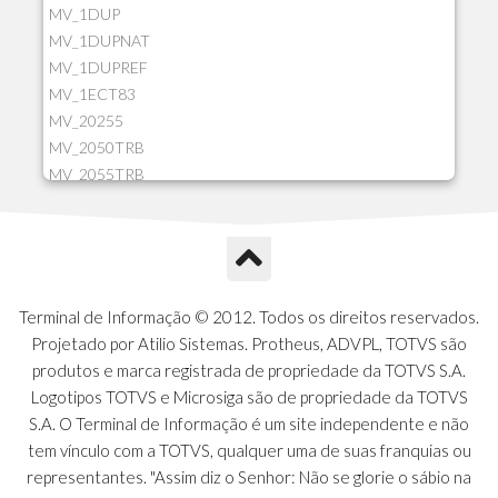
MV_1DUP
MV_1DUPNAT
MV_1DUPREF
MV_1ECT83
MV_20255
MV_2050TRB
MV_2055TRB
MV_205HIST
MV_2DCT83
MV_2DUPNAT
MV_2DUPREF
MV_2GNOINC
Terminal de Informação © 2012. Todos os direitos reservados.
MV_320SLD
Projetado por Atilio Sistemas. Protheus, ADVPL, TOTVS são
MV_325PMDA
produtos e marca registrada de propriedade da TOTVS S.A.
MV_330ATCM
Logotipos TOTVS e Microsiga são de propriedade da TOTVS
MV_340LOCK
S.A. O Terminal de Informação é um site independente e não
MV_3DUPREF
tem vínculo com a TOTVS, qualquer uma de suas franquias ou
MV_5CLIFOR
representantes. "Assim diz o Senhor: Não se glorie o sábio na
MV_74ITEM