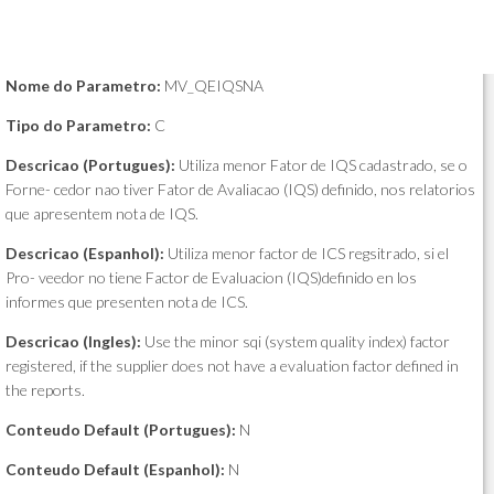
Nome do Parametro:
MV_QEIQSNA
Tipo do Parametro:
C
Descricao (Portugues):
Utiliza menor Fator de IQS cadastrado, se o
Forne- cedor nao tiver Fator de Avaliacao (IQS) definido, nos relatorios
que apresentem nota de IQS.
Descricao (Espanhol):
Utiliza menor factor de ICS regsitrado, si el
Pro- veedor no tiene Factor de Evaluacion (IQS)definido en los
informes que presenten nota de ICS.
Descricao (Ingles):
Use the minor sqi (system quality index) factor
registered, if the supplier does not have a evaluation factor defined in
the reports.
Conteudo Default (Portugues):
N
Conteudo Default (Espanhol):
N