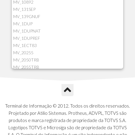
MV_10892
MV_131SEP
MV_139GNUF
MV_1DUP
MV_1DUPNAT
MV_1DUPREF
MV_1ECT83
MV_20255
MV_2050TRB
MV_2055TRB
MV_205HIST
MV_2DCT83
MV_2DUPNAT
MV_2DUPREF
MV_2GNOINC
Terminal de Informação © 2012. Todos os direitos reservados.
MV_320SLD
Projetado por Atilio Sistemas. Protheus, ADVPL, TOTVS são
MV_325PMDA
produtos e marca registrada de propriedade da TOTVS S.A.
MV_330ATCM
Logotipos TOTVS e Microsiga são de propriedade da TOTVS
MV_340LOCK
S.A. O Terminal de Informação é um site independente e não