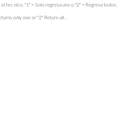
el tec nico. "1" = Solo regresa uno o "2" = Regresa todos.
turns only one or "2" Return all. .