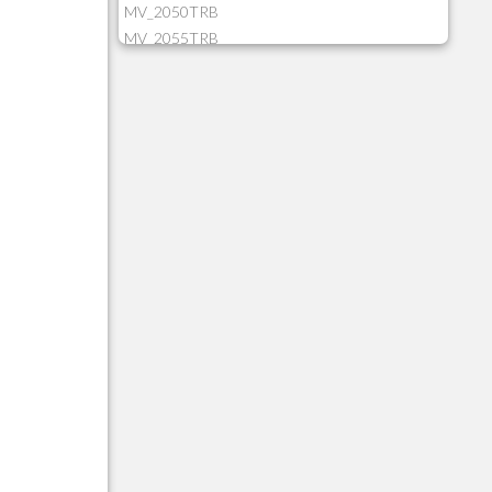
MV_2050TRB
MV_2055TRB
MV_205HIST
MV_2DCT83
MV_2DUPNAT
MV_2DUPREF
MV_2GNOINC
MV_320SLD
MV_325PMDA
MV_330ATCM
MV_340LOCK
MV_3DUPREF
MV_5CLIFOR
MV_74ITEM
MV_817EMAI
MV_88CORTE
MV_88MGNC
MV_88MINEI
MV_88PERD