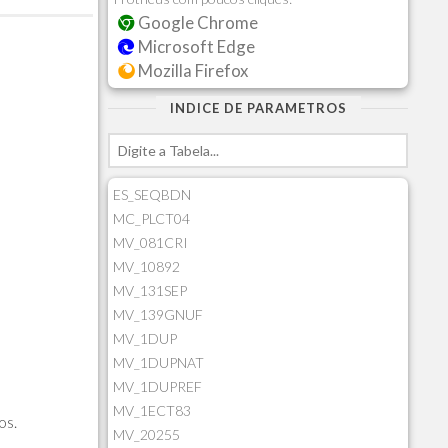
Google Chrome
Microsoft Edge
Mozilla Firefox
INDICE DE PARAMETROS
ES_SEQBDN
MC_PLCT04
MV_081CRI
MV_10892
MV_131SEP
MV_139GNUF
MV_1DUP
MV_1DUPNAT
MV_1DUPREF
MV_1ECT83
os.
MV_20255