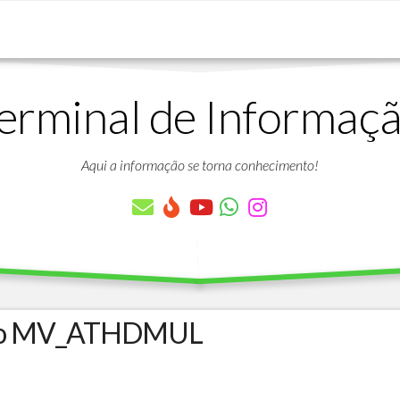
erminal de Informaç
DOWNLOADS
LISTA
DE
Aqui a informação se torna conhecimento!
ARTIGOS
LISTA
DE
PARÂMETROS
TABELAS
DO
PROTHEUS
ro MV_ATHDMUL
VÍDEO
BANCO
AULAS
DE
GRATUITAS
DADOS