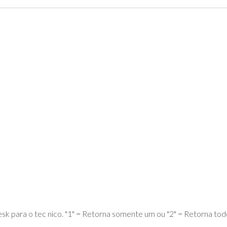
DE
ADVPL
JAVA
(OVERVIEW)
LINGUAGEM
C
PHP
SQL
SERVER
k para o tec nico. "1" = Retorna somente um ou "2" = Retorna tod