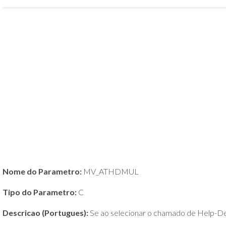
POLÍTICA
DE
PRIVACIDADE
E
COOKIES
SOBRE
Nome do Parametro:
MV_ATHDMUL
Tipo do Parametro:
C
Descricao (Portugues):
Se ao selecionar o chamado de Help-Des