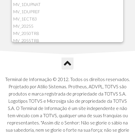
MV_1DUPNAT
MV_1DUPREF
MV_1ECT83
MV_20255
MV_2050TRB
MV_2055TRB
MV_205HIST
MV_2DCT83
MV_2DUPNAT
MV_2DUPREF
MV_2GNOINC
Terminal de Informação © 2012. Todos os direitos reservados.
MV_320SLD
Projetado por Atilio Sistemas. Protheus, ADVPL, TOTVS são
MV_325PMDA
produtos e marca registrada de propriedade da TOTVS S.A.
MV_330ATCM
Logotipos TOTVS e Microsiga são de propriedade da TOTVS
MV_340LOCK
S.A. O Terminal de Informação é um site independente e não
MV_3DUPREF
tem vínculo com a TOTVS, qualquer uma de suas franquias ou
MV_5CLIFOR
representantes. "Assim diz o Senhor: Não se glorie o sábio na
MV_74ITEM
sua sabedoria, nem se glorie o forte na sua força; não se glorie
MV_817EMAI