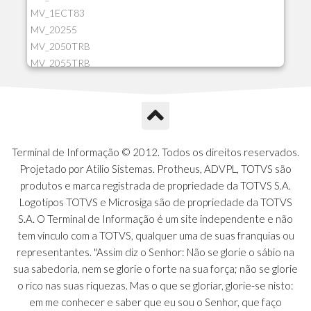
MV_1ECT83
MV_20255
MV_2050TRB
MV_2055TRB
MV_205HIST
MV_2DCT83
MV_2DUPNAT
MV_2DUPREF
MV_2GNOINC
Terminal de Informação © 2012. Todos os direitos reservados.
MV_320SLD
Projetado por Atilio Sistemas. Protheus, ADVPL, TOTVS são
MV_325PMDA
produtos e marca registrada de propriedade da TOTVS S.A.
MV_330ATCM
Logotipos TOTVS e Microsiga são de propriedade da TOTVS
MV_340LOCK
S.A. O Terminal de Informação é um site independente e não
MV_3DUPREF
tem vínculo com a TOTVS, qualquer uma de suas franquias ou
MV_5CLIFOR
representantes. "Assim diz o Senhor: Não se glorie o sábio na
MV_74ITEM
sua sabedoria, nem se glorie o forte na sua força; não se glorie
MV_817EMAI
o rico nas suas riquezas. Mas o que se gloriar, glorie-se nisto:
MV_88CORTE
em me conhecer e saber que eu sou o Senhor, que faço