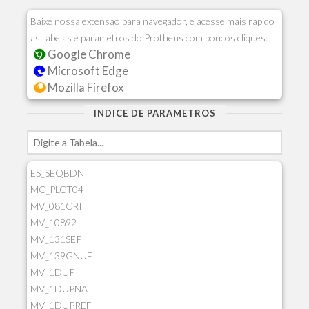
Baixe nossa extensao para navegador, e acesse mais rapido
as tabelas e parametros do Protheus com poucos cliques:
Google Chrome
Microsoft Edge
Mozilla Firefox
INDICE DE PARAMETROS
ES_SEQBDN
MC_PLCT04
MV_081CRI
MV_10892
MV_131SEP
MV_139GNUF
MV_1DUP
MV_1DUPNAT
MV_1DUPREF