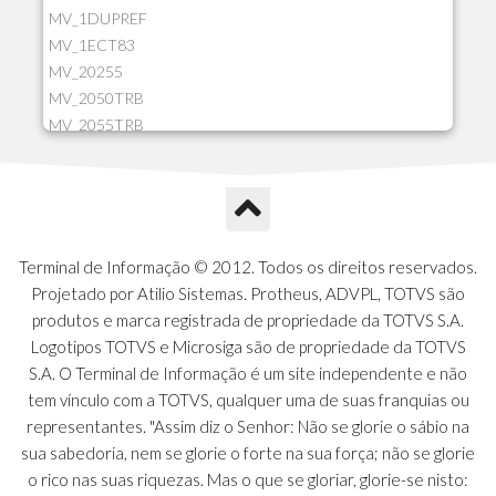
MV_1DUPREF
MV_1ECT83
MV_20255
MV_2050TRB
MV_2055TRB
MV_205HIST
MV_2DCT83
MV_2DUPNAT
MV_2DUPREF
MV_2GNOINC
Terminal de Informação © 2012. Todos os direitos reservados.
MV_320SLD
Projetado por Atilio Sistemas. Protheus, ADVPL, TOTVS são
MV_325PMDA
produtos e marca registrada de propriedade da TOTVS S.A.
MV_330ATCM
Logotipos TOTVS e Microsiga são de propriedade da TOTVS
MV_340LOCK
S.A. O Terminal de Informação é um site independente e não
MV_3DUPREF
tem vínculo com a TOTVS, qualquer uma de suas franquias ou
MV_5CLIFOR
representantes. "Assim diz o Senhor: Não se glorie o sábio na
MV_74ITEM
sua sabedoria, nem se glorie o forte na sua força; não se glorie
MV_817EMAI
o rico nas suas riquezas. Mas o que se gloriar, glorie-se nisto: