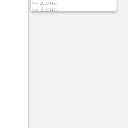
MV_2050TRB
MV_2055TRB
MV_205HIST
MV_2DCT83
MV_2DUPNAT
MV_2DUPREF
MV_2GNOINC
MV_320SLD
MV_325PMDA
MV_330ATCM
MV_340LOCK
MV_3DUPREF
MV_5CLIFOR
MV_74ITEM
MV_817EMAI
MV_88CORTE
MV_88MGNC
MV_88MINEI
MV_88PERD