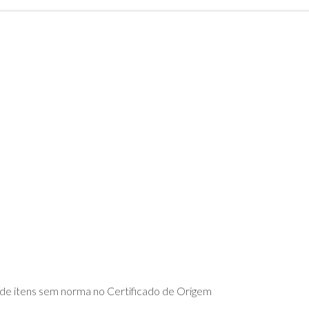
DE
ADVPL
JAVA
(OVERVIEW)
LINGUAGEM
C
PHP
SQL
SERVER
de itens sem norma no Certificado de Origem