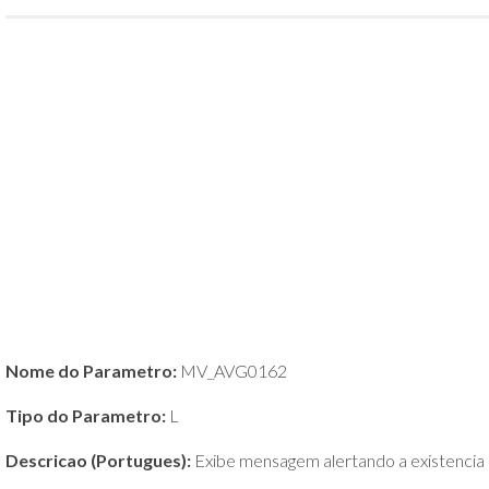
POLÍTICA
DE
PRIVACIDADE
E
COOKIES
SOBRE
Nome do Parametro:
MV_AVG0162
Tipo do Parametro:
L
Descricao (Portugues):
Exibe mensagem alertando a existencia 