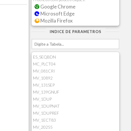
Google Chrome
Microsoft Edge
Mozilla Firefox
INDICE DE PARAMETROS
ES_SEQBDN
MC_PLCT04
MV_081CRI
MV_10892
MV_131SEP
MV_139GNUF
MV_1DUP
MV_1DUPNAT
MV_1DUPREF
MV_1ECT83
MV_20255