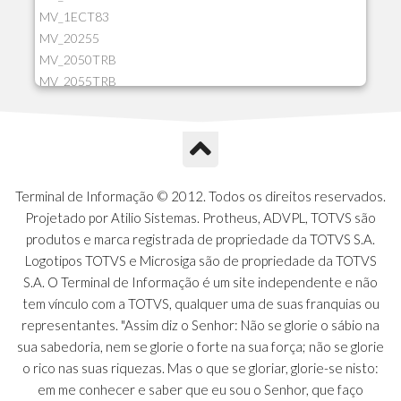
MV_1ECT83
MV_20255
MV_2050TRB
MV_2055TRB
MV_205HIST
MV_2DCT83
MV_2DUPNAT
MV_2DUPREF
MV_2GNOINC
Terminal de Informação © 2012. Todos os direitos reservados.
MV_320SLD
Projetado por Atilio Sistemas. Protheus, ADVPL, TOTVS são
MV_325PMDA
produtos e marca registrada de propriedade da TOTVS S.A.
MV_330ATCM
Logotipos TOTVS e Microsiga são de propriedade da TOTVS
MV_340LOCK
S.A. O Terminal de Informação é um site independente e não
MV_3DUPREF
tem vínculo com a TOTVS, qualquer uma de suas franquias ou
MV_5CLIFOR
representantes. "Assim diz o Senhor: Não se glorie o sábio na
MV_74ITEM
sua sabedoria, nem se glorie o forte na sua força; não se glorie
MV_817EMAI
o rico nas suas riquezas. Mas o que se gloriar, glorie-se nisto:
MV_88CORTE
em me conhecer e saber que eu sou o Senhor, que faço