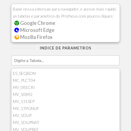
Baixe nossa extensao para navegador, e acesse mais rapido
as tabelas e parametros do Protheus com poucos cliques:
Google Chrome
Microsoft Edge
Mozilla Firefox
INDICE DE PARAMETROS
ES_SEQBDN
MC_PLCT04
MV_081CRI
MV_10892
MV_131SEP
MV_139GNUF
MV_1DUP
MV_1DUPNAT
MV_1DUPREF