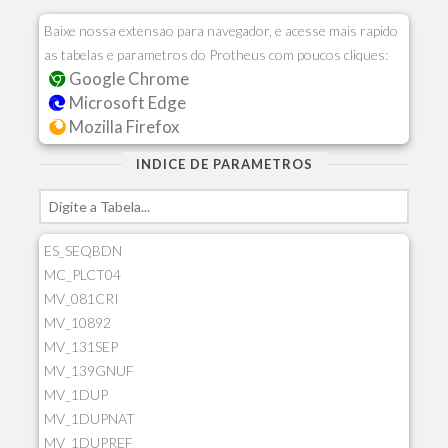
Baixe nossa extensao para navegador, e acesse mais rapido
as tabelas e parametros do Protheus com poucos cliques:
Google Chrome
Microsoft Edge
Mozilla Firefox
INDICE DE PARAMETROS
ES_SEQBDN
MC_PLCT04
MV_081CRI
MV_10892
MV_131SEP
MV_139GNUF
MV_1DUP
MV_1DUPNAT
MV_1DUPREF