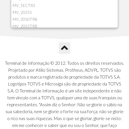
MV_1ECT83
MV_20255
MV_2050TRB
MV_2055TRB
MV_205HIST
MV_2DCT83
MV_2DUPNAT
MV_2DUPREF
MV_2GNOINC
Terminal de Informação © 2012. Todos os direitos reservados.
MV_320SLD
Projetado por Atilio Sistemas. Protheus, ADVPL, TOTVS são
MV_325PMDA
produtos e marca registrada de propriedade da TOTVS S.A.
MV_330ATCM
Logotipos TOTVS e Microsiga são de propriedade da TOTVS
MV_340LOCK
S.A. O Terminal de Informação é um site independente e não
MV_3DUPREF
tem vínculo com a TOTVS, qualquer uma de suas franquias ou
MV_5CLIFOR
representantes. "Assim diz o Senhor: Não se glorie o sábio na
MV_74ITEM
sua sabedoria, nem se glorie o forte na sua força; não se glorie
MV_817EMAI
o rico nas suas riquezas. Mas o que se gloriar, glorie-se nisto:
MV_88CORTE
em me conhecer e saber que eu sou o Senhor, que faço