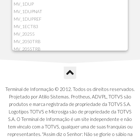
MV_1DUP
MV_1DUPNAT
MV_1DUPREF
MV_1ECT83
MV_20255
MV_2050TRB
MV_2055TRB
MV_205HIST
MV_2DCT83
MV_2DUPNAT
MV_2DUPREF
MV_2GNOINC
Terminal de Informação © 2012. Todos os direitos reservados.
MV_320SLD
Projetado por Atilio Sistemas. Protheus, ADVPL, TOTVS são
MV_325PMDA
produtos e marca registrada de propriedade da TOTVS S.A.
MV_330ATCM
Logotipos TOTVS e Microsiga são de propriedade da TOTVS
MV_340LOCK
S.A. O Terminal de Informação é um site independente e não
MV_3DUPREF
tem vínculo com a TOTVS, qualquer uma de suas franquias ou
MV_5CLIFOR
representantes. "Assim diz o Senhor: Não se glorie o sábio na
MV_74ITEM