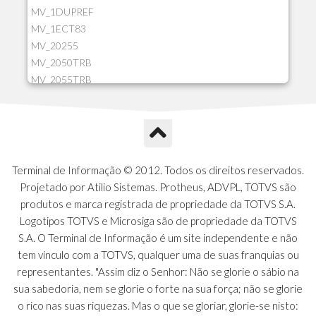
MV_1DUPREF
MV_1ECT83
MV_20255
MV_2050TRB
MV_2055TRB
MV_205HIST
MV_2DCT83
MV_2DUPNAT
MV_2DUPREF
MV_2GNOINC
Terminal de Informação © 2012. Todos os direitos reservados.
MV_320SLD
Projetado por Atilio Sistemas. Protheus, ADVPL, TOTVS são
MV_325PMDA
produtos e marca registrada de propriedade da TOTVS S.A.
MV_330ATCM
Logotipos TOTVS e Microsiga são de propriedade da TOTVS
MV_340LOCK
S.A. O Terminal de Informação é um site independente e não
MV_3DUPREF
tem vínculo com a TOTVS, qualquer uma de suas franquias ou
MV_5CLIFOR
representantes. "Assim diz o Senhor: Não se glorie o sábio na
MV_74ITEM
sua sabedoria, nem se glorie o forte na sua força; não se glorie
MV_817EMAI
o rico nas suas riquezas. Mas o que se gloriar, glorie-se nisto: