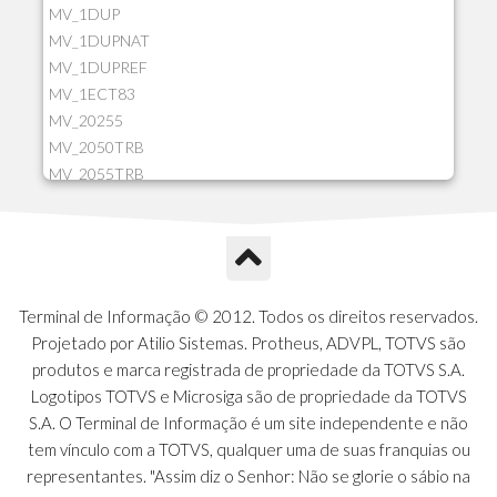
MV_1DUP
MV_1DUPNAT
MV_1DUPREF
MV_1ECT83
MV_20255
MV_2050TRB
MV_2055TRB
MV_205HIST
MV_2DCT83
MV_2DUPNAT
MV_2DUPREF
MV_2GNOINC
Terminal de Informação © 2012. Todos os direitos reservados.
MV_320SLD
Projetado por Atilio Sistemas. Protheus, ADVPL, TOTVS são
MV_325PMDA
produtos e marca registrada de propriedade da TOTVS S.A.
MV_330ATCM
Logotipos TOTVS e Microsiga são de propriedade da TOTVS
MV_340LOCK
S.A. O Terminal de Informação é um site independente e não
MV_3DUPREF
tem vínculo com a TOTVS, qualquer uma de suas franquias ou
MV_5CLIFOR
representantes. "Assim diz o Senhor: Não se glorie o sábio na
MV_74ITEM