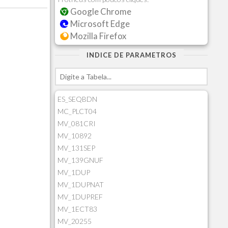
Google Chrome
Microsoft Edge
Mozilla Firefox
INDICE DE PARAMETROS
ES_SEQBDN
MC_PLCT04
MV_081CRI
MV_10892
MV_131SEP
MV_139GNUF
MV_1DUP
MV_1DUPNAT
MV_1DUPREF
MV_1ECT83
MV_20255