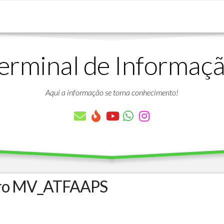
erminal de Informaç
DOWNLOADS
LISTA
DE
Aqui a informação se torna conhecimento!
ARTIGOS
LISTA
DE
PARÂMETROS
TABELAS
DO
PROTHEUS
ro MV_ATFAAPS
VÍDEO
BANCO
AULAS
DE
GRATUITAS
DADOS