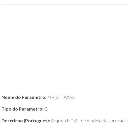
POLÍTICA
DE
PRIVACIDADE
E
COOKIES
SOBRE
Nome do Parametro:
MV_ATFAAPS
Tipo do Parametro:
C
Descricao (Portugues):
Arquivo HTML de modelo da aprovacao 