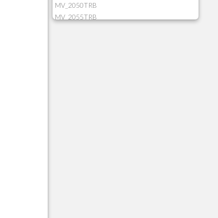
MV_2050TRB
MV_2055TRB
MV_205HIST
MV_2DCT83
MV_2DUPNAT
MV_2DUPREF
MV_2GNOINC
MV_320SLD
MV_325PMDA
MV_330ATCM
MV_340LOCK
MV_3DUPREF
MV_5CLIFOR
MV_74ITEM
MV_817EMAI
MV_88CORTE
MV_88MGNC
MV_88MINEI
MV_88PERD