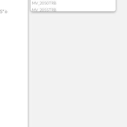
MV_2050TRB
MV_2055TRB
LS" o
MV_205HIST
MV_2DCT83
MV_2DUPNAT
MV_2DUPREF
MV_2GNOINC
MV_320SLD
MV_325PMDA
MV_330ATCM
MV_340LOCK
MV_3DUPREF
MV_5CLIFOR
MV_74ITEM
MV_817EMAI
MV_88CORTE
MV_88MGNC
MV_88MINEI
MV_88PERD