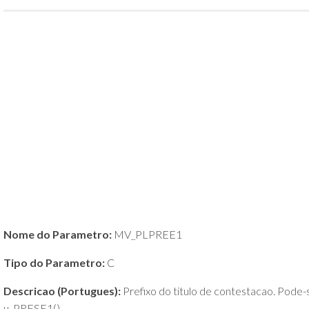
POLÍTICA
DE
PRIVACIDADE
E
COOKIES
SOBRE
Nome do Parametro:
MV_PLPREE1
Tipo do Parametro:
C
Descricao (Portugues):
Prefixo do titulo de contestacao. Pode-s
u_PRFSE1()