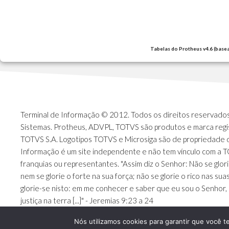
Tabelas do Protheus v4.6 (base
Terminal de Informação © 2012. Todos os direitos reservados.
Sistemas. Protheus, ADVPL, TOTVS são produtos e marca regi
TOTVS S.A. Logotipos TOTVS e Microsiga são de propriedade 
Informação é um site independente e não tem vínculo com a 
franquias ou representantes. "Assim diz o Senhor: Não se glori
nem se glorie o forte na sua força; não se glorie o rico nas sua
glorie-se nisto: em me conhecer e saber que eu sou o Senhor, 
justiça na terra [...]" - Jeremias 9:23 a 24
Nós utilizamos cookies para garantir que você t