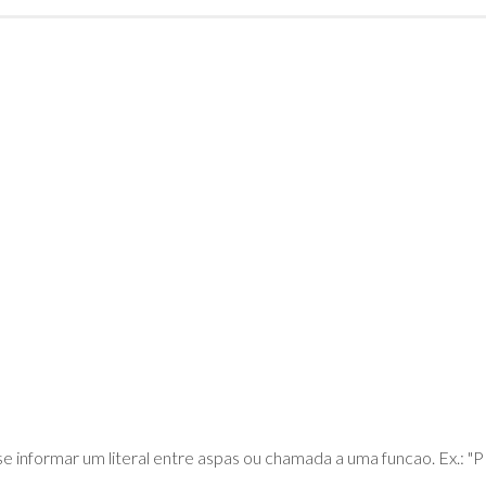
DE
ADVPL
JAVA
(OVERVIEW)
LINGUAGEM
C
PHP
SQL
SERVER
e informar um literal entre aspas ou chamada a uma funcao. Ex.: "