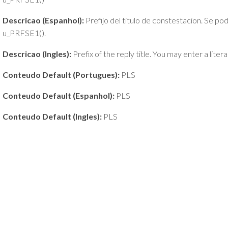
Descricao (Espanhol):
Prefijo del titulo de constestacion. Se podr
u_PRFSE1().
Descricao (Ingles):
Prefix of the reply title. You may enter a liter
Conteudo Default (Portugues):
PLS
Conteudo Default (Espanhol):
PLS
Conteudo Default (Ingles):
PLS