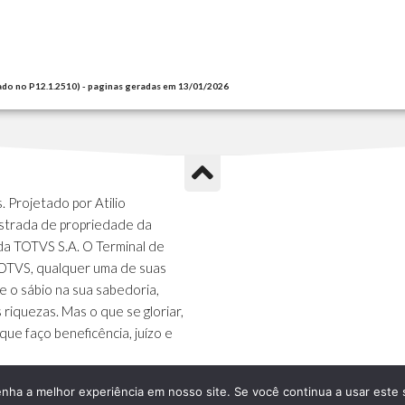
ado no P12.1.2510) - paginas geradas em 13/01/2026
 Projetado por Atilio
strada de propriedade da
da TOTVS S.A. O Terminal de
TOTVS, qualquer uma de suas
e o sábio na sua sabedoria,
s riquezas. Mas o que se gloriar,
que faço beneficência, juízo e
enha a melhor experiência em nosso site. Se você continua a usar este 