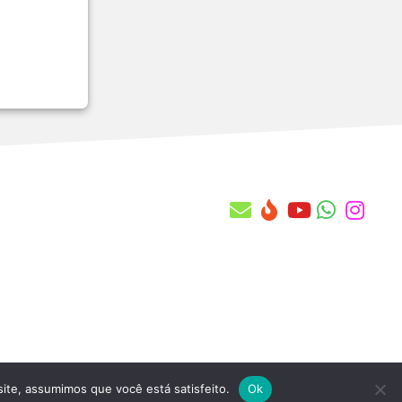
MV_88STES
MV_914ICM
MV_940CLI
MV_940FOR
MV_973ABR
MV_973ENC
MV_A010FAC
MV_A020FAC
MV_A030FAC
MV_A080FAC
MV_A089FAC
MV_A103OPE
MV_A121OPE
MV_A12DTHR
MV_A152THR
MV_A175VLD
MV_A190REF
MV_A1CDMUN
site, assumimos que você está satisfeito.
Ok