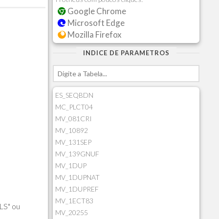
Google Chrome
Microsoft Edge
Mozilla Firefox
INDICE DE PARAMETROS
ES_SEQBDN
MC_PLCT04
MV_081CRI
MV_10892
MV_131SEP
MV_139GNUF
MV_1DUP
MV_1DUPNAT
MV_1DUPREF
MV_1ECT83
PLS" ou
MV_20255