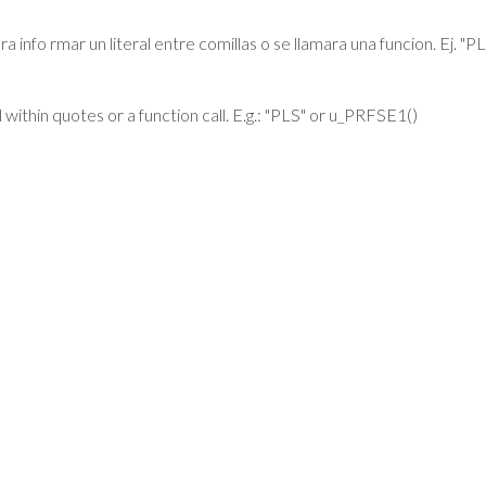
a info rmar un literal entre comillas o se llamara una funcion. Ej. "P
al within quotes or a function call. E.g.: "PLS" or u_PRFSE1()