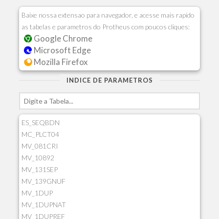
Baixe nossa extensao para navegador, e acesse mais rapido
as tabelas e parametros do Protheus com poucos cliques:
Google Chrome
Microsoft Edge
Mozilla Firefox
INDICE DE PARAMETROS
ES_SEQBDN
MC_PLCT04
MV_081CRI
MV_10892
MV_131SEP
MV_139GNUF
MV_1DUP
MV_1DUPNAT
MV_1DUPREF