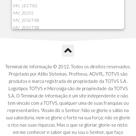
MV_1ECT83
MV_20255
MV_2050TRB
MV_2055TRB
MV_205HIST
MV_2DCT83
MV_2DUPNAT
MV_2DUPREF
MV_2GNOINC
Terminal de Informação © 2012. Todos os direitos reservados.
MV_320SLD
Projetado por Atilio Sistemas. Protheus, ADVPL, TOTVS são
MV_325PMDA
produtos e marca registrada de propriedade da TOTVS S.A.
MV_330ATCM
Logotipos TOTVS e Microsiga são de propriedade da TOTVS
MV_340LOCK
S.A. O Terminal de Informação é um site independente e não
MV_3DUPREF
tem vínculo com a TOTVS, qualquer uma de suas franquias ou
MV_5CLIFOR
representantes. "Assim diz o Senhor: Não se glorie o sábio na
MV_74ITEM
sua sabedoria, nem se glorie o forte na sua força; não se glorie
MV_817EMAI
o rico nas suas riquezas. Mas o que se gloriar, glorie-se nisto:
MV_88CORTE
em me conhecer e saber que eu sou o Senhor, que faço