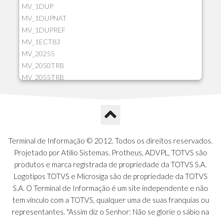
MV_1DUP
MV_1DUPNAT
MV_1DUPREF
MV_1ECT83
MV_20255
MV_2050TRB
MV_2055TRB
MV_205HIST
MV_2DCT83
MV_2DUPNAT
MV_2DUPREF
MV_2GNOINC
Terminal de Informação © 2012. Todos os direitos reservados.
MV_320SLD
Projetado por Atilio Sistemas. Protheus, ADVPL, TOTVS são
MV_325PMDA
produtos e marca registrada de propriedade da TOTVS S.A.
MV_330ATCM
Logotipos TOTVS e Microsiga são de propriedade da TOTVS
MV_340LOCK
S.A. O Terminal de Informação é um site independente e não
MV_3DUPREF
tem vínculo com a TOTVS, qualquer uma de suas franquias ou
MV_5CLIFOR
representantes. "Assim diz o Senhor: Não se glorie o sábio na
MV_74ITEM