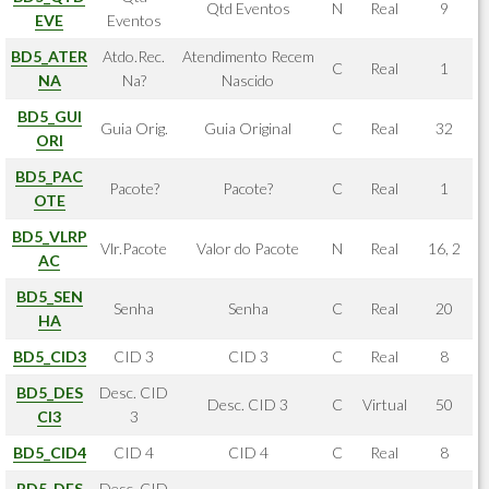
Qtd Eventos
N
Real
9
EVE
Eventos
BD5_ATER
Atdo.Rec.
Atendimento Recem
C
Real
1
NA
Na?
Nascido
BD5_GUI
Guia Orig.
Guia Original
C
Real
32
ORI
BD5_PAC
Pacote?
Pacote?
C
Real
1
OTE
BD5_VLRP
Vlr.Pacote
Valor do Pacote
N
Real
16, 2
AC
BD5_SEN
Senha
Senha
C
Real
20
HA
BD5_CID3
CID 3
CID 3
C
Real
8
BD5_DES
Desc. CID
Desc. CID 3
C
Virtual
50
CI3
3
BD5_CID4
CID 4
CID 4
C
Real
8
BD5_DES
Desc. CID