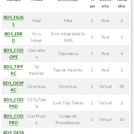
po
xto
nho
BD5_FILIA
Filial
Filial
C
Real
2
L
BD5_ERR
Erro
Erro Integridade?a
C
Real
1
O
Integr.
INSS
BD5_COD
Operador
Operadora
C
Real
4
OPE
a
BD5_TIPP
Tp.
Tipo de Paciente
C
Real
2
AC
Paciente
BD5_DESP
Descricao
Descricao
C
Virtual
30
AC
BD5_COD
Cd.Tp.Tabe
Cod. Tipo Tabela
C
Virtual
2
PAD
la
BD5_COD
Cod.Proce
Codigo do
C
Virtual
16
PRO
d.
Procedimento
BD5_DESS