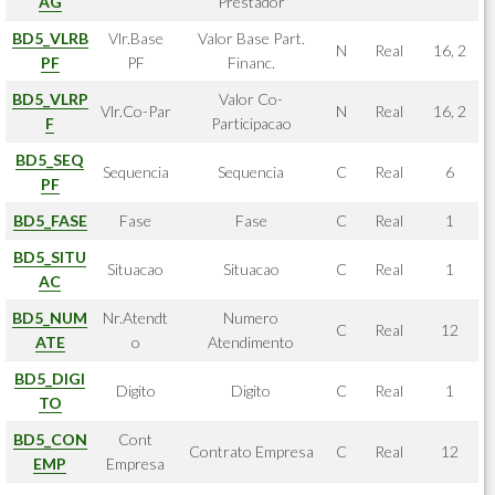
AG
Prestador
BD5_VLRB
Vlr.Base
Valor Base Part.
N
Real
16, 2
PF
PF
Financ.
BD5_VLRP
Valor Co-
Vlr.Co-Par
N
Real
16, 2
F
Participacao
BD5_SEQ
Sequencia
Sequencia
C
Real
6
PF
BD5_FASE
Fase
Fase
C
Real
1
BD5_SITU
Situacao
Situacao
C
Real
1
AC
BD5_NUM
Nr.Atendt
Numero
C
Real
12
ATE
o
Atendimento
BD5_DIGI
Digito
Digito
C
Real
1
TO
BD5_CON
Cont
Contrato Empresa
C
Real
12
EMP
Empresa