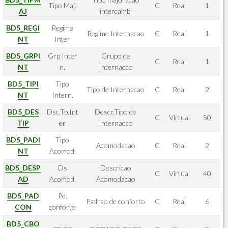
Tipo Maj.
C
Real
1
AJ
intercambi
BD5_REGI
Regime
Regime Internacao
C
Real
1
NT
Inter
BD5_GRPI
Grp.Inter
Grupo de
C
Real
1
NT
n.
Internacao
BD5_TIPI
Tipo
Tipo de Internacao
C
Real
2
NT
Intern.
BD5_DES
Dsc.Tp.Int
Descr.Tipo de
C
Virtual
50
TIP
er
Internacao
BD5_PADI
Tipo
Acomodacao
C
Real
2
NT
Acomod.
BD5_DESP
Ds
Descricao
C
Virtual
40
AD
Acomod.
Acomodacao
BD5_PAD
Pd.
Padrao de conforto
C
Real
6
CON
conforto
BD5_CBO