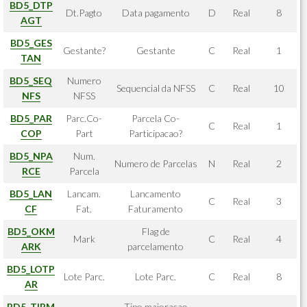
BD5_DTP
Dt.Pagto
Data pagamento
D
Real
8
AGT
BD5_GES
Gestante?
Gestante
C
Real
1
TAN
BD5_SEQ
Numero
Sequencial da NFSS
C
Real
10
NFS
NFSS
BD5_PAR
Parc.Co-
Parcela Co-
C
Real
1
COP
Part
Participacao?
BD5_NPA
Num.
Numero de Parcelas
N
Real
2
RCE
Parcela
BD5_LAN
Lancam.
Lancamento
C
Real
3
CF
Fat.
Faturamento
BD5_OKM
Flag de
Mark
C
Real
4
ARK
parcelamento
BD5_LOTP
Lote Parc.
Lote Parc.
C
Real
8
AR
BD5_TIPM
Tipo majoracao