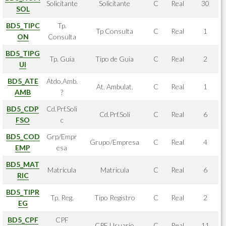
Solicitante
Solicitante
C
Real
30
SOL
BD5_TIPC
Tp.
Tp Consulta
C
Real
1
ON
Consulta
BD5_TIPG
Tp. Guia
Tipo de Guia
C
Real
2
UI
BD5_ATE
Atdo.Amb.
At. Ambulat.
C
Real
1
AMB
?
BD5_CDP
Cd.Prf.Soli
Cd.Prf.Soli
C
Real
6
FSO
c
BD5_COD
Grp/Empr
Grupo/Empresa
C
Real
4
EMP
esa
BD5_MAT
Matricula
Matricula
C
Real
6
RIC
BD5_TIPR
Tp. Reg.
Tipo Registro
C
Real
2
EG
BD5_CPF
CPF
CPF Usuario
C
Real
11