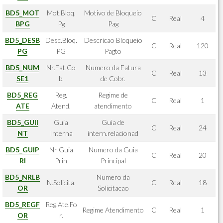
BD5_MOT
Mot.Bloq.
Motivo de Bloqueio
C
Real
4
BPG
Pg
Pag
BD5_DESB
Desc.Bloq.
Descricao Bloqueio
C
Real
120
PG
PG
Pagto
BD5_NUM
Nr.Fat.Co
Numero da Fatura
C
Real
13
SE1
b.
de Cobr.
BD5_REG
Reg.
Regime de
C
Real
1
ATE
Atend.
atendimento
BD5_GUII
Guia
Guia de
C
Real
24
NT
Interna
intern.relacionad
BD5_GUIP
Nr Guia
Numero da Guia
C
Real
20
RI
Prin
Principal
BD5_NRLB
Numero da
N.Solicita.
C
Real
18
OR
Solicitacao
BD5_REGF
Reg.Ate.Fo
Regime Atendimento
C
Real
1
OR
r.