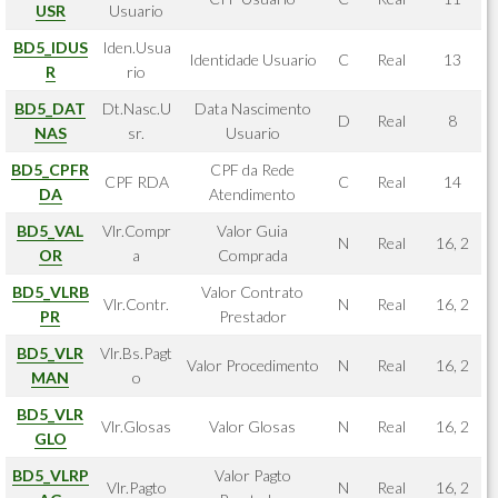
USR
Usuario
BD5_IDUS
Iden.Usua
Identidade Usuario
C
Real
13
R
rio
BD5_DAT
Dt.Nasc.U
Data Nascimento
D
Real
8
NAS
sr.
Usuario
BD5_CPFR
CPF da Rede
CPF RDA
C
Real
14
DA
Atendimento
BD5_VAL
Vlr.Compr
Valor Guia
N
Real
16, 2
OR
a
Comprada
BD5_VLRB
Valor Contrato
Vlr.Contr.
N
Real
16, 2
PR
Prestador
BD5_VLR
Vlr.Bs.Pagt
Valor Procedimento
N
Real
16, 2
MAN
o
BD5_VLR
Vlr.Glosas
Valor Glosas
N
Real
16, 2
GLO
BD5_VLRP
Valor Pagto
Vlr.Pagto
N
Real
16, 2