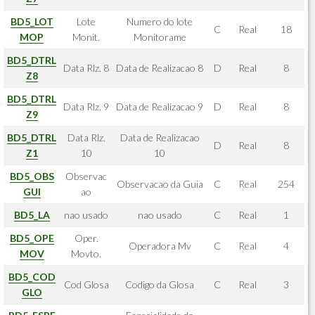
BD5_LOT
Lote
Numero do lote
C
Real
18
MOP
Monit.
Monitorame
BD5_DTRL
Data Rlz. 8
Data de Realizacao 8
D
Real
8
Z8
BD5_DTRL
Data Rlz. 9
Data de Realizacao 9
D
Real
8
Z9
BD5_DTRL
Data Rlz.
Data de Realizacao
D
Real
8
Z1
10
10
BD5_OBS
Observac
Observacao da Guia
C
Real
254
GUI
ao
BD5_LA
nao usado
nao usado
C
Real
1
BD5_OPE
Oper.
Operadora Mv
C
Real
4
MOV
Movto.
BD5_COD
Cod Glosa
Codigo da Glosa
C
Real
3
GLO