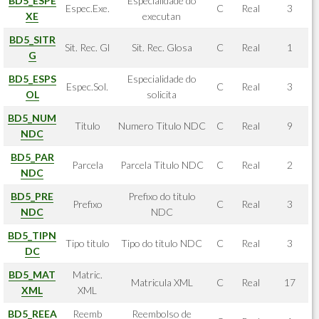
BD5_ESPE
Especialidade do
Espec.Exe.
C
Real
3
XE
executan
BD5_SITR
Sit. Rec. Gl
Sit. Rec. Glosa
C
Real
1
G
BD5_ESPS
Especialidade do
Espec.Sol.
C
Real
3
OL
solicita
BD5_NUM
Titulo
Numero Titulo NDC
C
Real
9
NDC
BD5_PAR
Parcela
Parcela Titulo NDC
C
Real
2
NDC
BD5_PRE
Prefixo do titulo
Prefixo
C
Real
3
NDC
NDC
BD5_TIPN
Tipo titulo
Tipo do titulo NDC
C
Real
3
DC
BD5_MAT
Matric.
Matricula XML
C
Real
17
XML
XML
BD5_REEA
Reemb
Reembolso de