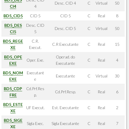
Desc. CID 4
C
Virtual
50
CI4
4
BD5_CID5
CID 5
CID 5
C
Real
8
BD5_DES
Desc. CID
Desc. CID 5
C
Virtual
50
CI5
5
BD5_REGE
C.R.
C.R Executante
C
Real
15
XE
Execut.
BD5_OPE
Operad. do
Oper. Exe.
C
Real
4
EXE
Executante
BD5_NOM
Executant
Executante
C
Virtual
30
EXE
e
BD5_CDP
Cd.Prf.Res
Cd.Prf.Resp.
C
Real
6
FRE
p.
BD5_ESTE
UF Execut.
Est. Executante
C
Real
2
XE
BD5_SIGE
Sigla Exec.
Sigla Executante
C
Real
7
XE