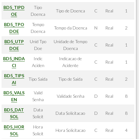
BD5_TIPD
Tipo
Tipo de Doenca
C
Real
1
OE
Doenca
BD5_TPO
Tempo
Tempo da Doenca
N
Real
2
DOE
Doenca
BD5_UTP
Unid Tpo
Unidade de Tempo
C
Real
1
DOE
Doe
Doenca
BD5_INDA
Indic
Indicacao de
C
Real
1
CI
Aciden
Acidente
BD5_TIPS
Tipo Saida
Tipo de Saida
C
Real
2
AI
BD5_VALS
Valid
Validade Senha
D
Real
8
EN
Senha
BD5_DAT
Data
Data Solicitacao
D
Real
8
SOL
Solicit
BD5_HOR
Hora
Hora Solicitacao
C
Real
4
SOL
Solicit