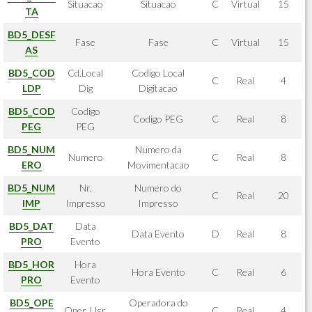
Situacao
Situacao
C
Virtual
15
TA
BD5_DESF
Fase
Fase
C
Virtual
15
AS
BD5_COD
Cd.Local
Codigo Local
C
Real
4
LDP
Dig
Digitacao
BD5_COD
Codigo
Codigo PEG
C
Real
8
PEG
PEG
BD5_NUM
Numero da
Numero
C
Real
8
ERO
Movimentacao
BD5_NUM
Nr.
Numero do
C
Real
20
IMP
Impresso
Impresso
BD5_DAT
Data
Data Evento
D
Real
8
PRO
Evento
BD5_HOR
Hora
Hora Evento
C
Real
6
PRO
Evento
BD5_OPE
Operadora do
Oper. Usr.
C
Real
4