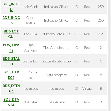
BD5_INDC
Indic Clinic
Indicacao Clinica
C
Real
250
LI
BD5_INDC
Cont.
Indicacao Clinica
C
Real
250
L2
IndCli
BD5_LOT
Lot Guia
Numero Lote Guia
C
Real
12
GUI
BD5_TIPA
Tipo
Tipo Atendimento
C
Real
2
TE
Atendim
BD5_STAL
Status Lib.
Status da Liberacao
C
Real
1
IB
BD5_DTR
Dt.Recepc
Data recepcao
D
Real
8
ECE
ao
BD5_DTDI
nao usado
nao usado
D
Virtual
8
G1
BD5_DTA
Dt.Analise
Data Analise
D
Real
8
NAL