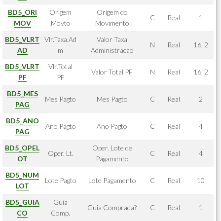
BD5_ORI
Origem
Origem do
C
Real
1
MOV
Movto
Movimento
BD5_VLRT
Vlr.Taxa.Ad
Valor Taxa
N
Real
16, 2
AD
m
Administracao
BD5_VLRT
Vlr.Total
Valor Total PF
N
Real
16, 2
PF
PF
BD5_MES
Mes Pagto
Mes Pagto
C
Real
2
PAG
BD5_ANO
Ano Pagto
Ano Pagto
C
Real
4
PAG
BD5_OPEL
Oper. Lote de
Oper. Lt.
C
Real
4
OT
Pagamento
BD5_NUM
Lote Pagto
Lote Pagamento
C
Real
10
LOT
BD5_GUIA
Guia
Guia Comprada?
C
Real
1
CO
Comp.