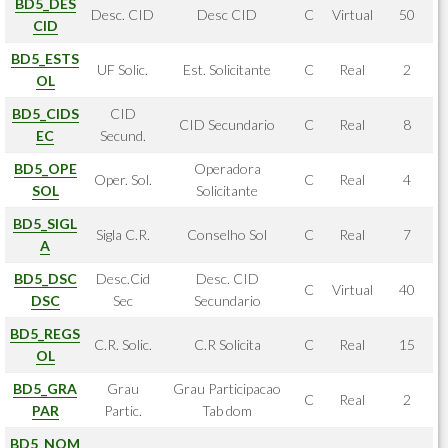
BD5_DES
Desc. CID
Desc CID
C
Virtual
50
CID
BD5_ESTS
UF Solic.
Est. Solicitante
C
Real
2
OL
BD5_CIDS
CID
CID Secundario
C
Real
8
EC
Secund.
BD5_OPE
Operadora
Oper. Sol.
C
Real
4
SOL
Solicitante
BD5_SIGL
Sigla C.R.
Conselho Sol
C
Real
7
A
BD5_DSC
Desc.Cid
Desc. CID
C
Virtual
40
DSC
Sec
Secundario
BD5_REGS
C.R. Solic.
C.R Solicita
C
Real
15
OL
BD5_GRA
Grau
Grau Participacao
C
Real
2
PAR
Partic.
Tab dom
BD5_NOM