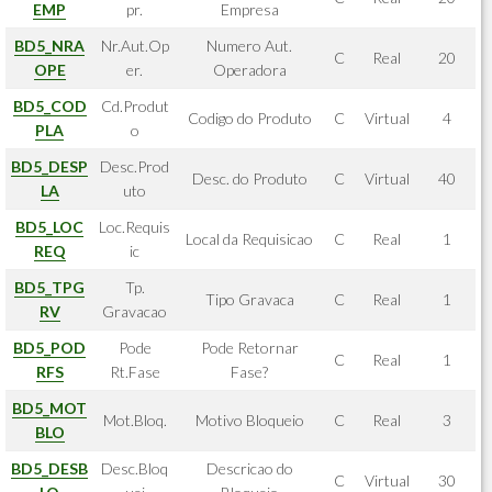
EMP
pr.
Empresa
BD5_NRA
Nr.Aut.Op
Numero Aut.
C
Real
20
OPE
er.
Operadora
BD5_COD
Cd.Produt
Codigo do Produto
C
Virtual
4
PLA
o
BD5_DESP
Desc.Prod
Desc. do Produto
C
Virtual
40
LA
uto
BD5_LOC
Loc.Requis
Local da Requisicao
C
Real
1
REQ
ic
BD5_TPG
Tp.
Tipo Gravaca
C
Real
1
RV
Gravacao
BD5_POD
Pode
Pode Retornar
C
Real
1
RFS
Rt.Fase
Fase?
BD5_MOT
Mot.Bloq.
Motivo Bloqueio
C
Real
3
BLO
BD5_DESB
Desc.Bloq
Descricao do
C
Virtual
30