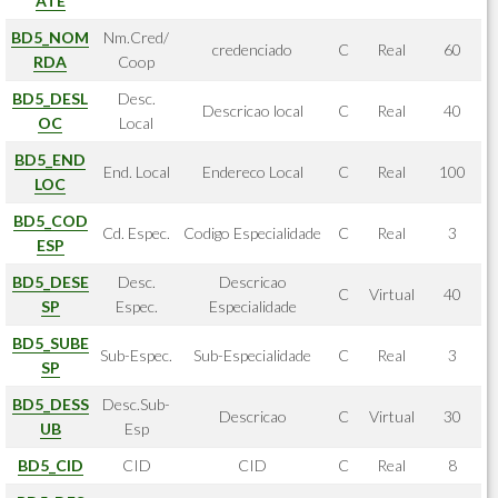
ATE
BD5_NOM
Nm.Cred/
credenciado
C
Real
60
RDA
Coop
BD5_DESL
Desc.
Descricao local
C
Real
40
OC
Local
BD5_END
End. Local
Endereco Local
C
Real
100
LOC
BD5_COD
Cd. Espec.
Codigo Especialidade
C
Real
3
ESP
BD5_DESE
Desc.
Descricao
C
Virtual
40
SP
Espec.
Especialidade
BD5_SUBE
Sub-Espec.
Sub-Especialidade
C
Real
3
SP
BD5_DESS
Desc.Sub-
Descricao
C
Virtual
30
UB
Esp
BD5_CID
CID
CID
C
Real
8