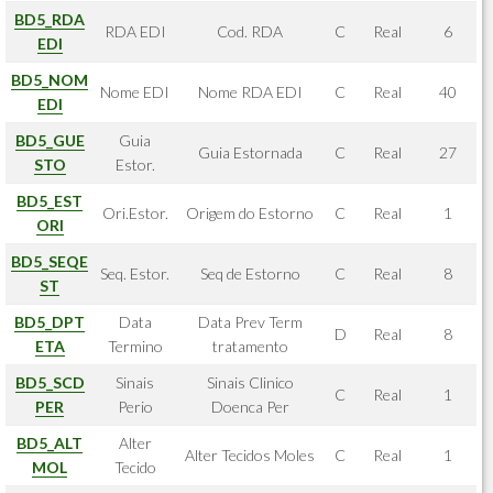
BD5_RDA
RDA EDI
Cod. RDA
C
Real
6
EDI
BD5_NOM
Nome EDI
Nome RDA EDI
C
Real
40
EDI
BD5_GUE
Guia
Guia Estornada
C
Real
27
STO
Estor.
BD5_EST
Ori.Estor.
Origem do Estorno
C
Real
1
ORI
BD5_SEQE
Seq. Estor.
Seq de Estorno
C
Real
8
ST
BD5_DPT
Data
Data Prev Term
D
Real
8
ETA
Termino
tratamento
BD5_SCD
Sinais
Sinais Clinico
C
Real
1
PER
Perio
Doenca Per
BD5_ALT
Alter
Alter Tecidos Moles
C
Real
1
MOL
Tecido