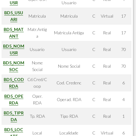
USR
Usuario
BD5_USU
Matricula
Matricula
C
Virtual
17
ARI
BD5_MAT
Matr.Antig
Matricula Antiga
C
Real
17
ANT
a
BD5_NOM
Usuario
Usuario
C
Real
70
USR
BD5_NOM
Nome
Nome Social
C
Real
70
SOC
Social
BD5_COD
Cd.Cred/C
Cod. Credenc
C
Real
6
RDA
oop
BD5_OPE
Oper.
Operad. RDA
C
Real
4
RDA
RDA
BD5_TIPR
Tp. RDA
Tipo RDA
C
Real
1
DA
BD5_LOC
Local
Localidade
C
Virtual
6