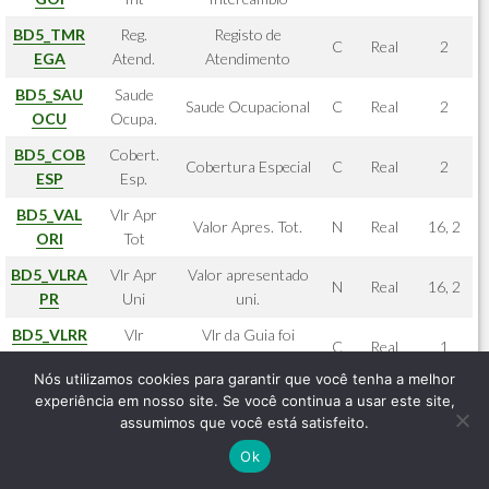
BD5_TMR
Reg.
Registo de
C
Real
2
EGA
Atend.
Atendimento
BD5_SAU
Saude
Saude Ocupacional
C
Real
2
OCU
Ocupa.
BD5_COB
Cobert.
Cobertura Especial
C
Real
2
ESP
Esp.
BD5_VAL
Vlr Apr
Valor Apres. Tot.
N
Real
16, 2
ORI
Tot
BD5_VLRA
Vlr Apr
Valor apresentado
N
Real
16, 2
PR
Uni
uni.
BD5_VLRR
Vlr
Vlr da Guia foi
C
Real
1
AT
Rateado?
Rateado?
Nós utilizamos cookies para garantir que você tenha a melhor
BD5_COD
Cod.Usr.R
experiência em nosso site. Se você continua a usar este site,
Cod.Usuario Rateio
C
Real
6
USR
at
assumimos que você está satisfeito.
BD5_USR
Nome
Nome Usuario proc.
Ok
C
Virtual
40
ATD
Usr.Rat
Rateio