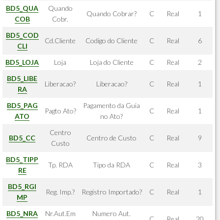
BD5_QUA
Quando
Quando Cobrar?
C
Real
1
COB
Cobr.
BD5_COD
Cd.Cliente
Codigo do Cliente
C
Real
6
CLI
BD5_LOJA
Loja
Loja do Cliente
C
Real
2
BD5_LIBE
Liberacao?
Liberacao?
C
Real
1
RA
BD5_PAG
Pagamento da Guia
Pagto Ato?
C
Real
1
ATO
no Ato?
Centro
BD5_CC
Centro de Custo
C
Real
9
Custo
BD5_TIPP
Tp. RDA
Tipo da RDA
C
Real
3
RE
BD5_RGI
Reg. Imp.?
Registro Importado?
C
Real
1
MP
BD5_NRA
Nr.Aut.Em
Numero Aut.
C
Real
20