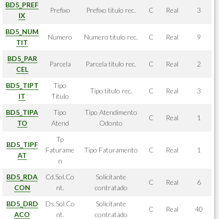
BD5_PREF
Prefixo
Prefixo titulo rec.
C
Real
3
IX
BD5_NUM
Numero
Numero titulo rec.
C
Real
9
TIT
BD5_PAR
Parcela
Parcela titulo rec.
C
Real
2
CEL
BD5_TIPT
Tipo
Tipo titulo rec.
C
Real
3
IT
Titulo
BD5_TIPA
Tipo
Tipo Atendimento
C
Real
1
TO
Atend
Odonto
Tp
BD5_TIPF
Faturame
Tipo Faturamento
C
Real
1
AT
n
BD5_RDA
Cd.Sol.Co
Solicitante
C
Real
6
CON
nt.
contratado
BD5_DRD
Ds.Sol.Co
Solicitante
C
Real
40
ACO
nt.
contratado