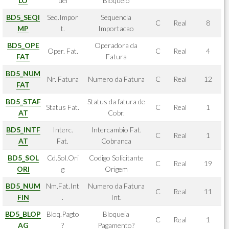
LO
uei
Bloqueio
BD5_SEQI
Seq.Impor
Sequencia
C
Real
8
MP
t.
Importacao
BD5_OPE
Operadora da
Oper. Fat.
C
Real
4
FAT
Fatura
BD5_NUM
Nr. Fatura
Numero da Fatura
C
Real
12
FAT
BD5_STAF
Status da fatura de
Status Fat.
C
Real
1
AT
Cobr.
BD5_INTF
Interc.
Intercambio Fat.
C
Real
1
AT
Fat.
Cobranca
BD5_SOL
Cd.Sol.Ori
Codigo Solicitante
C
Real
19
ORI
g
Origem
BD5_NUM
Nm.Fat.Int
Numero da Fatura
C
Real
11
FIN
.
Int.
BD5_BLOP
Bloq.Pagto
Bloqueia
C
Real
1
AG
?
Pagamento?