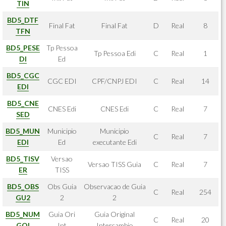
TIN
BD5_DTF
Final Fat
Final Fat
D
Real
8
TFN
BD5_PESE
Tp Pessoa
Tp Pessoa Edi
C
Real
1
DI
Ed
BD5_CGC
CGC EDI
CPF/CNPJ EDI
C
Real
14
EDI
BD5_CNE
CNES Edi
CNES Edi
C
Real
7
SED
BD5_MUN
Municipio
Municipio
C
Real
7
EDI
Ed
executante Edi
BD5_TISV
Versao
Versao TISS Guia
C
Real
7
ER
TISS
BD5_OBS
Obs Guia
Observacao de Guia
C
Real
254
GU2
2
2
BD5_NUM
Guia Ori
Guia Original
C
Real
20
GOI
Int
Intercambio