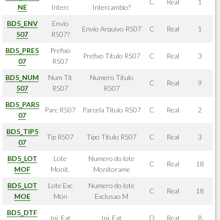
C
Real
1
NE
Interc
Intercambio?
BD5_ENV
Envio
Envio Arquivo R507
C
Real
1
507
R507?
BD5_PRE5
Prefixo
Prefixo Titulo R507
C
Real
3
07
R507
BD5_NUM
Num Tit
Numero Titulo
C
Real
9
507
R507
R507
BD5_PAR5
Parc R507
Parcela Titulo R507
C
Real
2
07
BD5_TIP5
Tip R507
Tipo Titulo R507
C
Real
3
07
BD5_LOT
Lote
Numero do lote
C
Real
18
MOF
Monit.
Monitorame
BD5_LOT
Lote Exc
Numero do lote
C
Real
18
MOE
Mon
Exclusao M
BD5_DTF
Ini. Fat
Ini. Fat
D
Real
8