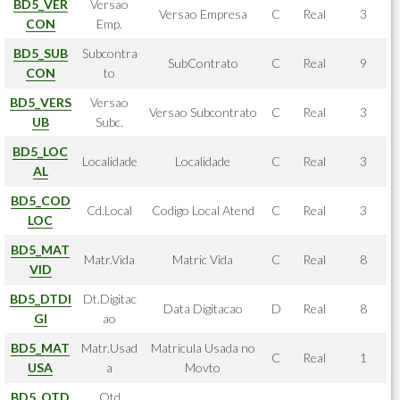
BD5_VER
Versao
Versao Empresa
C
Real
3
CON
Emp.
BD5_SUB
Subcontra
SubContrato
C
Real
9
CON
to
BD5_VERS
Versao
Versao Subcontrato
C
Real
3
UB
Subc.
BD5_LOC
Localidade
Localidade
C
Real
3
AL
BD5_COD
Cd.Local
Codigo Local Atend
C
Real
3
LOC
BD5_MAT
Matr.Vida
Matric Vida
C
Real
8
VID
BD5_DTDI
Dt.Digitac
Data Digitacao
D
Real
8
GI
ao
BD5_MAT
Matr.Usad
Matricula Usada no
C
Real
1
USA
a
Movto
BD5_QTD
Qtd