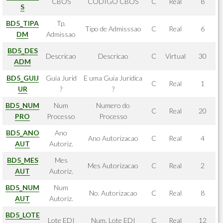
CBOS
CODIGO CBOS
C
Real
8
S
BD5_TIPA
Tp.
Tipo de Admisssao
C
Real
6
DM
Admissao
BD5_DES
Descricao
Descricao
C
Virtual
30
ADM
BD5_GUIJ
Guia Jurid
E uma Guia Juridica
C
Real
1
UR
?
?
BD5_NUM
Num
Numero do
C
Real
20
PRO
Processo
Processo
BD5_ANO
Ano
Ano Autorizacao
C
Real
4
AUT
Autoriz.
BD5_MES
Mes
Mes Autorizacao
C
Real
2
AUT
Autoriz.
BD5_NUM
Num
No. Autorizacao
C
Real
8
AUT
Autoriz.
BD5_LOTE
Lote EDI
Num. Lote EDI
C
Real
12