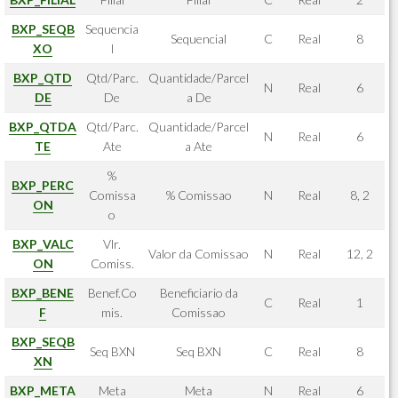
BXP_SEQB
Sequencia
Sequencial
C
Real
8
XO
l
BXP_QTD
Qtd/Parc.
Quantidade/Parcel
N
Real
6
DE
De
a De
BXP_QTDA
Qtd/Parc.
Quantidade/Parcel
N
Real
6
TE
Ate
a Ate
%
BXP_PERC
Comissa
% Comissao
N
Real
8, 2
ON
o
BXP_VALC
Vlr.
Valor da Comissao
N
Real
12, 2
ON
Comiss.
BXP_BENE
Benef.Co
Beneficiario da
C
Real
1
F
mis.
Comissao
BXP_SEQB
Seq BXN
Seq BXN
C
Real
8
XN
BXP_META
Meta
Meta
N
Real
6