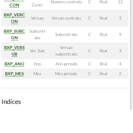
Numero contrato
C
Real
12
CON
Contr.
BXP_VERC
Versao
Versao contrato
C
Real
3
ON
BXP_SUBC
Subcontr
Subcontrato
C
Real
9
ON
ato
BXP_VERS
Versao
Ver. Sub.
C
Real
3
UB
subcontrato
BXP_ANO
Ano
Ano periodo
C
Real
4
BXP_MES
Mes
Mes periodo
C
Real
2
Indices