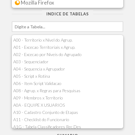
Mozilla Firefox
INDICE DE TABELAS
A00 - Territorio x Nivel do Agrup.
A01 - Excecao Territoriais x Agrup.
A02 - Excecao por Niveis do Agrupado
A03 - Sequenciador
A04 - Sequencia x Agrupador
A05 - Script x Rotina
A06 - Item Script Validacao
A08 - Agrup. x Regras para Pesquisas
A09 - Membros x Territorio
A0A - EQUIPE X USUARIOS
A10 - Cadastro Conjunto de Etapas
A11 - Checklist do Funcionario
A1G - Tabela Classificadores Rec.Des
A1H - Itens Tabela Classif.Rec.Desp.