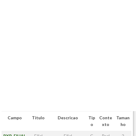
Campo
Titulo
Descricao
Tip
Conte
Taman
o
xto
ho
BXP_FILIAL
Filial
Filial
C
Real
2