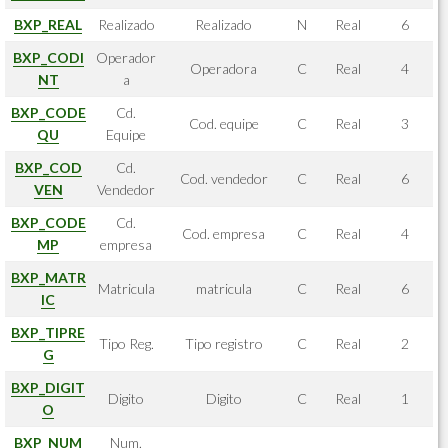
BXP_REAL
Realizado
Realizado
N
Real
6
BXP_CODI
Operador
Operadora
C
Real
4
NT
a
BXP_CODE
Cd.
Cod. equipe
C
Real
3
QU
Equipe
BXP_COD
Cd.
Cod. vendedor
C
Real
6
VEN
Vendedor
BXP_CODE
Cd.
Cod. empresa
C
Real
4
MP
empresa
BXP_MATR
Matricula
matricula
C
Real
6
IC
BXP_TIPRE
Tipo Reg.
Tipo registro
C
Real
2
G
BXP_DIGIT
Digito
Digito
C
Real
1
O
BXP_NUM
Num.