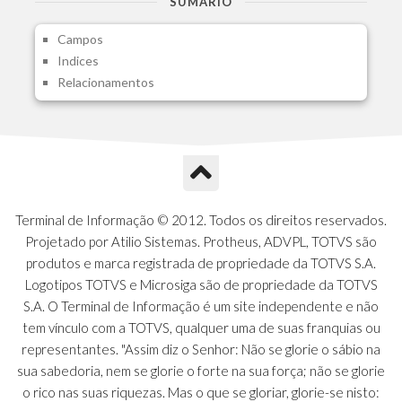
SUMARIO
A1I - Cad.glutinadores Visao Ger.PCO
Campos
A1J - Itens Aglutinadores Visao
Indices
A1N - Tipos de Card
Relacionamentos
A1O - Cards Dashboard
A1P - Tipos de Charts
A1Q - Charts Dashboard
A1R - Visoes
A1S - Notificacoes do Vendedor
A1T - Contrl. Int. Pedido/Orcamento
A1U - Intermediadores
Terminal de Informação © 2012. Todos os direitos reservados.
A1V - Schemas - Gestao de Vendas
Projetado por Atilio Sistemas. Protheus, ADVPL, TOTVS são
A1W - Campos do Schema
produtos e marca registrada de propriedade da TOTVS S.A.
A1X - CFDI Complemento Carta Porte
Logotipos TOTVS e Microsiga são de propriedade da TOTVS
A1Y - Carta Porte - Localizacoes
S.A. O Terminal de Informação é um site independente e não
A1Z - Carta Porte - Operadores
tem vínculo com a TOTVS, qualquer uma de suas franquias ou
A20 - Nota Explicativa - PCO
representantes. "Assim diz o Senhor: Não se glorie o sábio na
A21 - FONTES FINANC.PPA
sua sabedoria, nem se glorie o forte na sua força; não se glorie
A22 - Itens Fontes Financ.PPA
o rico nas suas riquezas. Mas o que se gloriar, glorie-se nisto: