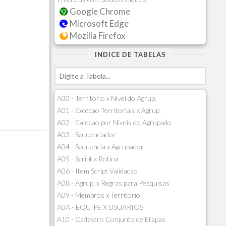
Google Chrome
Microsoft Edge
Mozilla Firefox
INDICE DE TABELAS
A00 - Territorio x Nivel do Agrup.
A01 - Excecao Territoriais x Agrup.
A02 - Excecao por Niveis do Agrupado
A03 - Sequenciador
A04 - Sequencia x Agrupador
A05 - Script x Rotina
A06 - Item Script Validacao
A08 - Agrup. x Regras para Pesquisas
A09 - Membros x Territorio
A0A - EQUIPE X USUARIOS
A10 - Cadastro Conjunto de Etapas