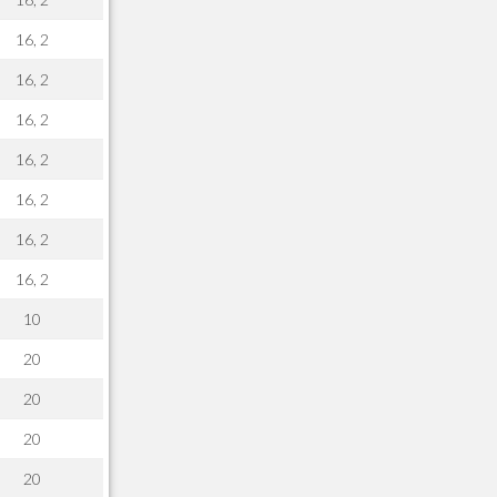
A21 - FONTES FINANC.PPA
16, 2
A22 - Itens Fontes Financ.PPA
A23 - Inflacao para metas anuais
16, 2
A24 - PIB Estadual para metas anuais
16, 2
A25 - Receitas e Despesas Metais Anu
A26 - Deducao da Receita - MCASP
16, 2
A27 - Divida Publica - Metas Aunias
16, 2
A28 - Juros para metas aunias
A30 - Historico de Senhas Meu RH
16, 2
A40 - Cadastro de Medicos
16, 2
A70 - Cadastro de Religioes
AA0 - Base Operacional
10
AA1 - Atendentes
20
AA2 - Habilidades dos Atendentes
AA3 - Base de Atendimento
20
AA4 - Acessorios da Base Atendimento
20
AA5 - Servicos
AA6 - Kits de Atendimentos
20