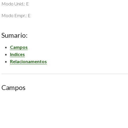
Modo Unid.: E
POLÍTICA
DE
Modo Empr.: E
PRIVACIDADE
E
COOKIES
Sumario:
SOBRE
Campos
Indices
Relacionamentos
Campos