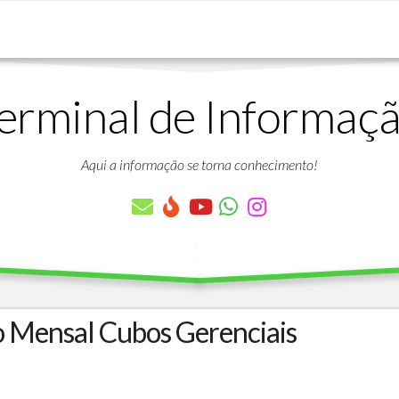
erminal de Informaç
DOWNLOADS
LISTA
DE
Aqui a informação se torna conhecimento!
ARTIGOS
LISTA
DE
PARÂMETROS
TABELAS
DO
PROTHEUS
o Mensal Cubos Gerenciais
VÍDEO
BANCO
AULAS
DE
GRATUITAS
DADOS