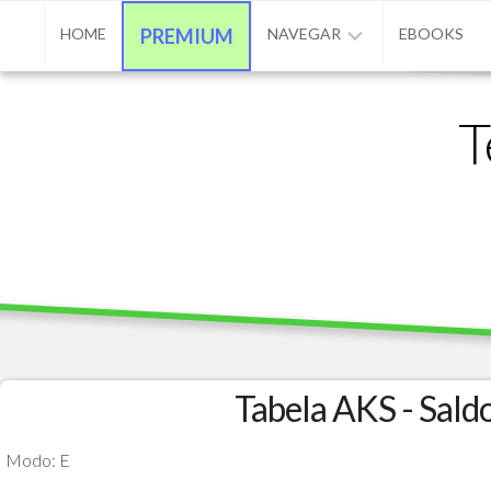
Skip
HOME
PREMIUM
NAVEGAR
EBOOKS
to
content
ADVPL
T
/
PROTHEUS
/
TL++
ANUNCIAR
BASE
DE
CONHECIMENTO
CONTATO
Tabela AKS - Sald
PROGRAMAÇÃO
Modo: E
MATÉRIAS