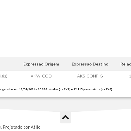
Expressao Origem
Expressao Destino
Rela
ais)
AKW_COD
AKS_CONFIG
1
s geradas em 13/01/2026 - 10.986 tabelas (na SX2) e 12.115 parametros (na SX6)
 Projetado por Atilio