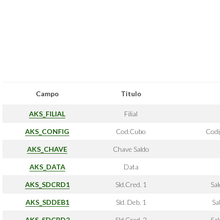
Campo
Titulo
AKS_FILIAL
Filial
AKS_CONFIG
Cod.Cubo
Codi
AKS_CHAVE
Chave Saldo
AKS_DATA
Data
AKS_SDCRD1
Sld.Cred. 1
Sa
AKS_SDDEB1
Sld. Deb. 1
Sa
AKS_SDCRD2
Sld.Cred. 2
Sa