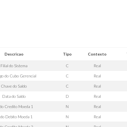
Descricao
Tipo
Contexto
Filial do Sistema
C
Real
go do Cubo Gerencial
C
Real
Chave do Saldo
C
Real
Data do Saldo
D
Real
ldo Credito Moeda 1
N
Real
ldo Debito Moeda 1
N
Real
ldo Credito Moeda 2
N
Real