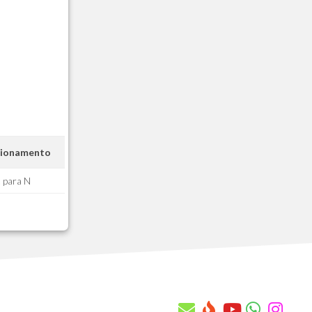
AB9 - Apontamento Atendimento
ABA - Itens de Apontamento do Atend
ABB - Agenda de Atendentes
ABC - Despesas Apontamento do Atend
ABD - Pendencias da Base Atendimento
ABE - Movimentos do Plano de Manut
ABF - Repair Center
ABG - Itens do Repair Center
ABH - Projetos
cionamento
ABI - Etapas do Projeto
ABJ - Tarefas da Etapa
 para N
ABK - Help Desk
ABL - Fila de Help Desk
ABM - Habilidades Adicionais H Desk
ABN - Motivo de Manutencao da Agenda
ABO - Conf. de Aloc. Rec. (Proposta)
ABP - Beneficios do Contrato
ABQ - Conf. de Alocacao de Recursos