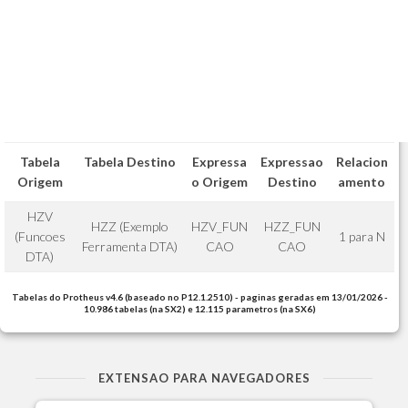
Tabela
Tabela Destino
Expressa
Expressao
Relacion
Origem
o Origem
Destino
amento
HZV
HZZ (Exemplo
HZV_FUN
HZZ_FUN
(Funcoes
1 para N
Ferramenta DTA)
CAO
CAO
DTA)
Tabelas do Protheus v4.6 (baseado no P12.1.2510) - paginas geradas em 13/01/2026 -
10.986 tabelas (na SX2) e 12.115 parametros (na SX6)
EXTENSAO PARA NAVEGADORES