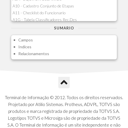
A10 - Cadastro Conjunto de Etapas
A11 - Checklist do Funcionario
A1G - Tabela Classificadores Rec.Des
A1H - Itens Tabela Classif.Rec.Desp.
SUMARIO
A1I - Cad.glutinadores Visao Ger.PCO
Campos
A1J - Itens Aglutinadores Visao
Indices
A1N - Tipos de Card
Relacionamentos
A1O - Cards Dashboard
A1P - Tipos de Charts
A1Q - Charts Dashboard
A1R - Visoes
A1S - Notificacoes do Vendedor
A1T - Contrl. Int. Pedido/Orcamento
A1U - Intermediadores
Terminal de Informação © 2012. Todos os direitos reservados.
A1V - Schemas - Gestao de Vendas
Projetado por Atilio Sistemas. Protheus, ADVPL, TOTVS são
A1W - Campos do Schema
produtos e marca registrada de propriedade da TOTVS S.A.
A1X - CFDI Complemento Carta Porte
Logotipos TOTVS e Microsiga são de propriedade da TOTVS
A1Y - Carta Porte - Localizacoes
S.A. O Terminal de Informação é um site independente e não