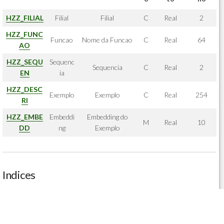
HZZ_FILIAL
Filial
Filial
C
Real
2
HZZ_FUNC
Funcao
Nome da Funcao
C
Real
64
AO
HZZ_SEQU
Sequenc
Sequencia
C
Real
2
EN
ia
HZZ_DESC
Exemplo
Exemplo
C
Real
254
RI
HZZ_EMBE
Embeddi
Embedding do
M
Real
10
DD
ng
Exemplo
Indices